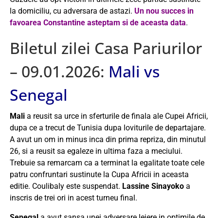
la domiciliu, cu adversara de astazi.
Un nou succes in
favoarea Constantine asteptam si de aceasta data
.
Biletul zilei Casa Pariurilor
– 09.01.2026:
Mali vs
Senegal
Mali
a reusit sa urce in sferturile de finala ale Cupei Africii,
dupa ce a trecut de Tunisia dupa loviturile de departajare.
A avut un om in minus inca din prima repriza, din minutul
26, si a reusit sa egaleze in ultima faza a meciului.
Trebuie sa remarcam ca a terminat la egalitate toate cele
patru confruntari sustinute la Cupa Africii in aceasta
editie. Coulibaly este suspendat.
Lassine Sinayoko
a
inscris de trei ori in acest turneu final.
Senegal
a avut sansa unei adversare lejere in optimile de