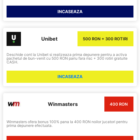
INCASEAZA
Unibet
500 RON + 300 ROTIRI
Deschide cont la Unibet si realizeaza prima depunere pentru a activa
pachetul de bun-venit cu 500 RON pariu fara risc + 300 rotiri gratuite
CASH.
INCASEAZA
Winmasters
400 RON
Winmasters ofera bonus 100% pana la 400 RON noilor jucatori pentru
prima depunere efectuata.