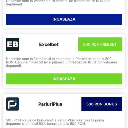
Deschide cont la Winner aici si primesti un freebet de 75 RON fara
depunere!
INCASEAZA
Excelbet
500 RON FREEBET
Deschide cont la Excelbet si te asteapta un freebet de pana la 500
RON. Depune minim 50 lei si primesti un freebet de 100% din valoarea
depunerii.
INCASEAZA
PariuriPlus
500 RON BONUS
500 RON bonus de bun-venit la PariuriPlus. Realizeaza prima
depunere si primesti 50% bonus pana la 500 RON.