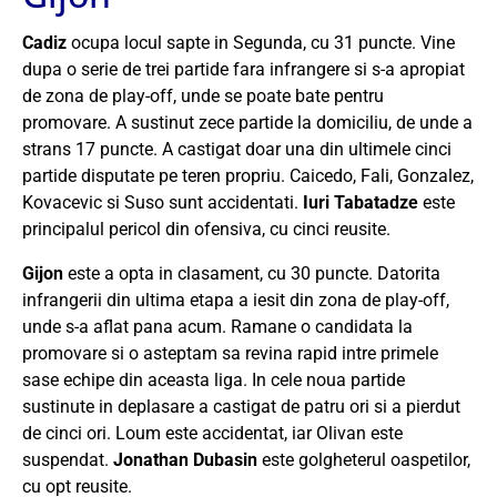
Cadiz
ocupa locul sapte in Segunda, cu 31 puncte. Vine
dupa o serie de trei partide fara infrangere si s-a apropiat
de zona de play-off, unde se poate bate pentru
promovare. A sustinut zece partide la domiciliu, de unde a
strans 17 puncte. A castigat doar una din ultimele cinci
partide disputate pe teren propriu. Caicedo, Fali, Gonzalez,
Kovacevic si Suso sunt accidentati.
Iuri Tabatadze
este
principalul pericol din ofensiva, cu cinci reusite.
Gijon
este a opta in clasament, cu 30 puncte. Datorita
infrangerii din ultima etapa a iesit din zona de play-off,
unde s-a aflat pana acum. Ramane o candidata la
promovare si o asteptam sa revina rapid intre primele
sase echipe din aceasta liga. In cele noua partide
sustinute in deplasare a castigat de patru ori si a pierdut
de cinci ori. Loum este accidentat, iar Olivan este
suspendat.
Jonathan Dubasin
este golgheterul oaspetilor,
cu opt reusite.