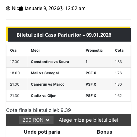
Nic
ianuarie 9, 2026
12:02 am
Biletul zilei Casa Pariurilor – 09.01.2026
Ora
Meci
Pronostic
Cota
17.00
Constantine vs Soura
1
1.83
18.00
Mali vs Senegal
PSF X
1.76
21.00
Camerun vs Maroc
PSF X
1.80
21.30
Cadiz vs Gijon
PSF X
1.62
Cota finala biletul zilei: 9.39
Alege miza pe biletul zilei
Unde poti paria
Bonus