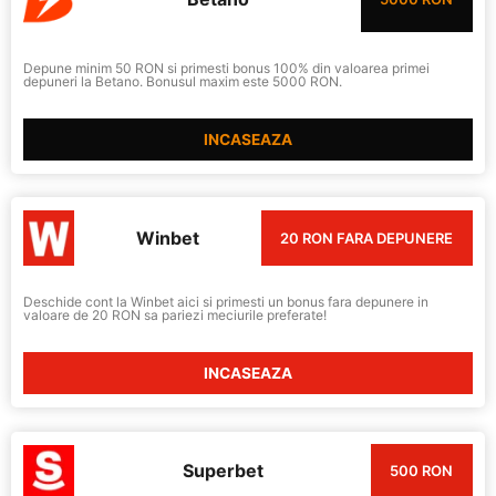
Depune minim 50 RON si primesti bonus 100% din valoarea primei
depuneri la Betano. Bonusul maxim este 5000 RON.
INCASEAZA
Winbet
20 RON FARA DEPUNERE
Deschide cont la Winbet aici si primesti un bonus fara depunere in
valoare de 20 RON sa pariezi meciurile preferate!
INCASEAZA
Superbet
500 RON