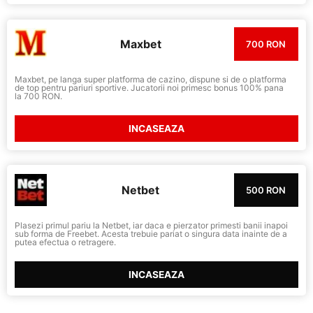
Maxbet
700 RON
Maxbet, pe langa super platforma de cazino, dispune si de o platforma
de top pentru pariuri sportive. Jucatorii noi primesc bonus 100% pana
la 700 RON.
INCASEAZA
Netbet
500 RON
Plasezi primul pariu la Netbet, iar daca e pierzator primesti banii inapoi
sub forma de Freebet. Acesta trebuie pariat o singura data inainte de a
putea efectua o retragere.
INCASEAZA