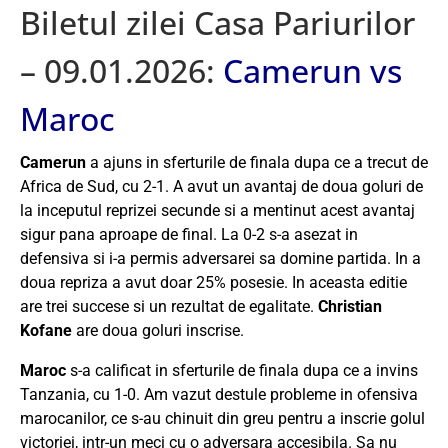
Biletul zilei Casa Pariurilor
– 09.01.2026:
Camerun vs
Maroc
Camerun
a ajuns in sferturile de finala dupa ce a trecut de
Africa de Sud, cu 2-1. A avut un avantaj de doua goluri de
la inceputul reprizei secunde si a mentinut acest avantaj
sigur pana aproape de final. La 0-2 s-a asezat in
defensiva si i-a permis adversarei sa domine partida. In a
doua repriza a avut doar 25% posesie. In aceasta editie
are trei succese si un rezultat de egalitate.
Christian
Kofane
are doua goluri inscrise.
Maroc
s-a calificat in sferturile de finala dupa ce a invins
Tanzania, cu 1-0. Am vazut destule probleme in ofensiva
marocanilor, ce s-au chinuit din greu pentru a inscrie golul
victoriei, intr-un meci cu o adversara accesibila. Sa nu