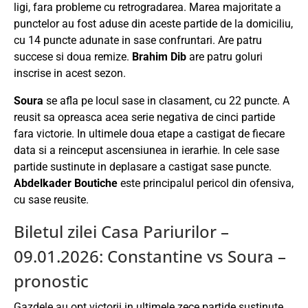
ligi, fara probleme cu retrogradarea. Marea majoritate a
punctelor au fost aduse din aceste partide de la domiciliu,
cu 14 puncte adunate in sase confruntari. Are patru
succese si doua remize.
Brahim Dib
are patru goluri
inscrise in acest sezon.
Soura
se afla pe locul sase in clasament, cu 22 puncte. A
reusit sa opreasca acea serie negativa de cinci partide
fara victorie. In ultimele doua etape a castigat de fiecare
data si a reinceput ascensiunea in ierarhie. In cele sase
partide sustinute in deplasare a castigat sase puncte.
Abdelkader Boutiche
este principalul pericol din ofensiva,
cu sase reusite.
Biletul zilei Casa Pariurilor –
09.01.2026: Constantine vs Soura –
pronostic
Gazdele au opt victorii in ultimele zece partide sustinute