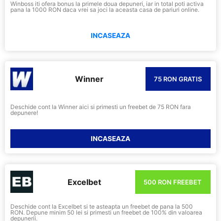
Winboss iti ofera bonus la primele doua depuneri, iar in total poti activa
pana la 1000 RON daca vrei sa joci la aceasta casa de pariuri online.
INCASEAZA
Winner
75 RON GRATIS
Deschide cont la Winner aici si primesti un freebet de 75 RON fara
depunere!
INCASEAZA
Excelbet
500 RON FREEBET
Deschide cont la Excelbet si te asteapta un freebet de pana la 500
RON. Depune minim 50 lei si primesti un freebet de 100% din valoarea
depunerii.