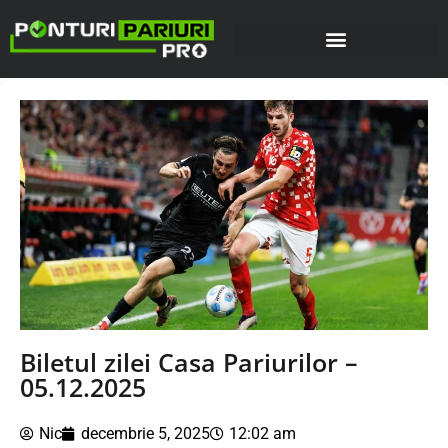
Biletul zilei Casa Pariurilor –
05.12.2025
Nic
decembrie 5, 2025
12:02 am