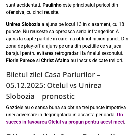
sunt accidentati.
Paulinho
este principalul pericol din
ofensiva, cu cinci reusite.
Unirea Slobozia
a ajuns pe locul 13 in clasament, cu 18
puncte. Nu reuseste sa opreasca seria infrangerilor. A
ajuns la sapte partide in care n-a obtinut niciun punct. Din
zona de play-off a ajuns pe una din pozitiile ce va juca
barajul pentru evitarea retrogradarii la finalul sezonului.
Florin Purece
si
Christ Afalna
au inscris de cate trei ori.
Biletul zilei Casa Pariurilor –
05.12.2025: Otelul vs Unirea
Slobozia – pronostic
Gazdele au o sansa buna sa obtina trei puncte impotriva
unei adversare in degringolada in aceasta perioada.
Un
succes in favoarea Otelul va propun pentru acest meci
.