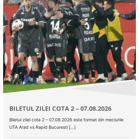
BILETUL ZILEI COTA 2 – 07.08.2026
Biletul zilei cota 2 – 07.08.2026 este format din meciurile
UTA Arad vs Rapid Bucuresti [...]