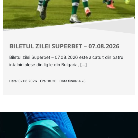
BILETUL ZILEI SUPERBET – 07.08.2026
Biletul zilei Superbet – 07.08.2026 este alcatuit din patru
intalniri alese din ligile din Bulgaria, [...]
Data: 07.08.2026
Ora: 18.30
Cota finala: 4.78