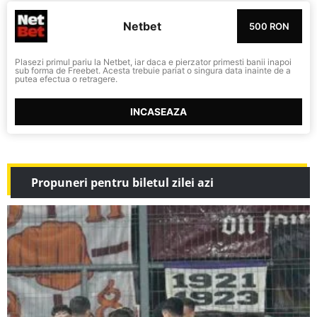
Netbet
500 RON
Plasezi primul pariu la Netbet, iar daca e pierzator primesti banii inapoi
sub forma de Freebet. Acesta trebuie pariat o singura data inainte de a
putea efectua o retragere.
INCASEAZA
Propuneri pentru biletul zilei azi