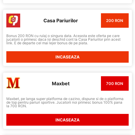
Casa Pariurilor
200 RON
Bonus 200 RON cu rulaj o singura data. Aceasta este oferta pe care
jucatorii o primesc daca isi deschid cont la Casa Pariurilor prin acest
link. E de departe cel mai lejer bonus de pe piata.
INCASEAZA
Maxbet
700 RON
Maxbet, pe langa super platforma de cazino, dispune si de o platforma
de top pentru pariuri sportive. Jucatorii noi primesc bonus 100% pana
la 700 RON.
INCASEAZA