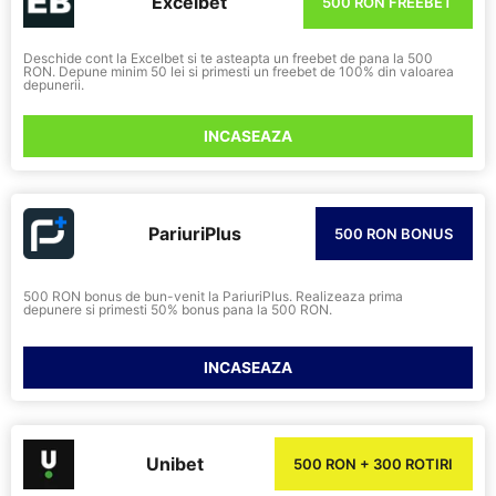
Excelbet
500 RON FREEBET
Deschide cont la Excelbet si te asteapta un freebet de pana la 500
RON. Depune minim 50 lei si primesti un freebet de 100% din valoarea
depunerii.
INCASEAZA
PariuriPlus
500 RON BONUS
500 RON bonus de bun-venit la PariuriPlus. Realizeaza prima
depunere si primesti 50% bonus pana la 500 RON.
INCASEAZA
Unibet
500 RON + 300 ROTIRI