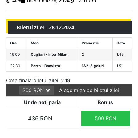
Alex
decembrie 28, 2024
12:01 am
Biletul zilei – 28.12.2024
Ora
Meci
Pronostic
Cota
19:00
Cagliari - Inter Milan
2
1.45
22:30
Porto - Boavista
1&2-5 goluri
1.51
Cota finala biletul zilei: 2.19
Alege miza pe biletul zilei
Unde poti paria
Bonus
436 RON
500 RON