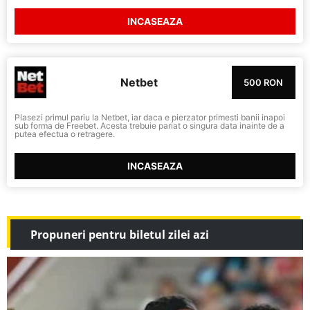
INCASEAZA
Netbet
500 RON
Plasezi primul pariu la Netbet, iar daca e pierzator primesti banii inapoi
sub forma de Freebet. Acesta trebuie pariat o singura data inainte de a
putea efectua o retragere.
INCASEAZA
Propuneri pentru biletul zilei azi