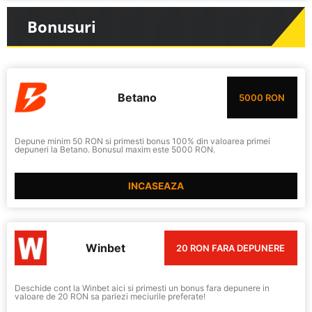
Bonusuri
Betano
5000 RON
Depune minim 50 RON si primesti bonus 100% din valoarea primei
depuneri la Betano. Bonusul maxim este 5000 RON.
INCASEAZA
Winbet
20 RON FARA DEPUNERE
Deschide cont la Winbet aici si primesti un bonus fara depunere in
valoare de 20 RON sa pariezi meciurile preferate!