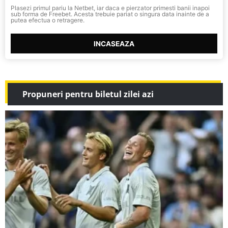
Plasezi primul pariu la Netbet, iar daca e pierzator primesti banii inapoi
sub forma de Freebet. Acesta trebuie pariat o singura data inainte de a
putea efectua o retragere.
INCASEAZA
Propuneri pentru biletul zilei azi