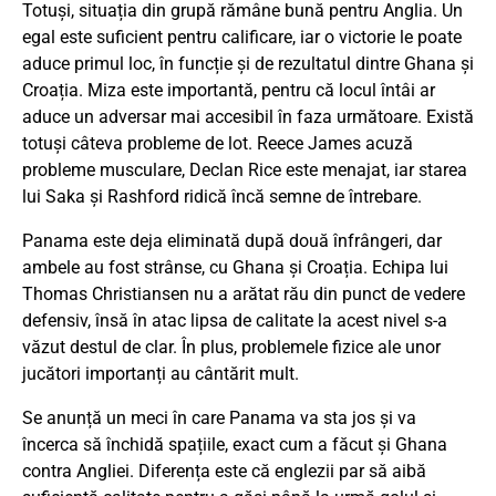
Totuși, situația din grupă rămâne bună pentru Anglia. Un
egal este suficient pentru calificare, iar o victorie le poate
aduce primul loc, în funcție și de rezultatul dintre Ghana și
Croația. Miza este importantă, pentru că locul întâi ar
aduce un adversar mai accesibil în faza următoare. Există
totuși câteva probleme de lot. Reece James acuză
probleme musculare, Declan Rice este menajat, iar starea
lui Saka și Rashford ridică încă semne de întrebare.
Panama este deja eliminată după două înfrângeri, dar
ambele au fost strânse, cu Ghana și Croația. Echipa lui
Thomas Christiansen nu a arătat rău din punct de vedere
defensiv, însă în atac lipsa de calitate la acest nivel s-a
văzut destul de clar. În plus, problemele fizice ale unor
jucători importanți au cântărit mult.
Se anunță un meci în care Panama va sta jos și va
încerca să închidă spațiile, exact cum a făcut și Ghana
contra Angliei. Diferența este că englezii par să aibă