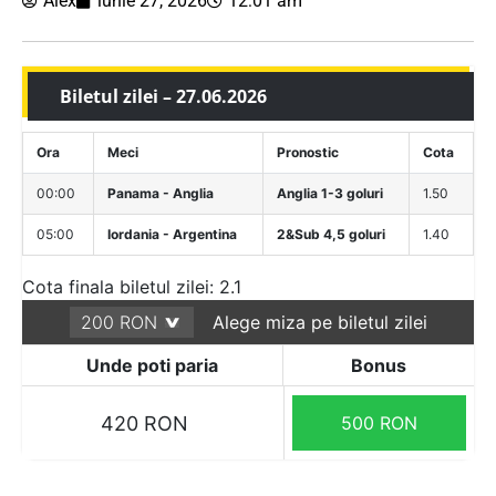
Alex
iunie 27, 2026
12:01 am
Biletul zilei – 27.06.2026
Ora
Meci
Pronostic
Cota
00:00
Panama - Anglia
Anglia 1-3 goluri
1.50
05:00
Iordania - Argentina
2&Sub 4,5 goluri
1.40
Cota finala biletul zilei: 2.1
Alege miza pe biletul zilei
Unde poti paria
Bonus
420 RON
500 RON