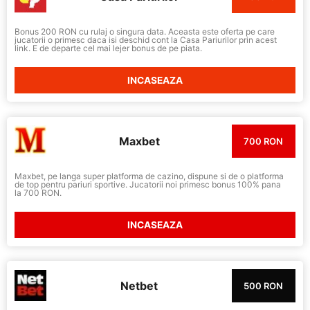
Bonus 200 RON cu rulaj o singura data. Aceasta este oferta pe care
jucatorii o primesc daca isi deschid cont la Casa Pariurilor prin acest
link. E de departe cel mai lejer bonus de pe piata.
INCASEAZA
Maxbet
700 RON
Maxbet, pe langa super platforma de cazino, dispune si de o platforma
de top pentru pariuri sportive. Jucatorii noi primesc bonus 100% pana
la 700 RON.
INCASEAZA
Netbet
500 RON