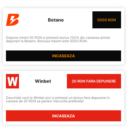
Betano
5000 RON
Depune minim 50 RON si primesti bonus 100% din valoarea primei
depuneri la Betano. Bonusul maxim este 5000 RON.
INCASEAZA
Winbet
20 RON FARA DEPUNERE
Deschide cont la Winbet aici si primesti un bonus fara depunere in
valoare de 20 RON sa pariezi meciurile preferate!
INCASEAZA