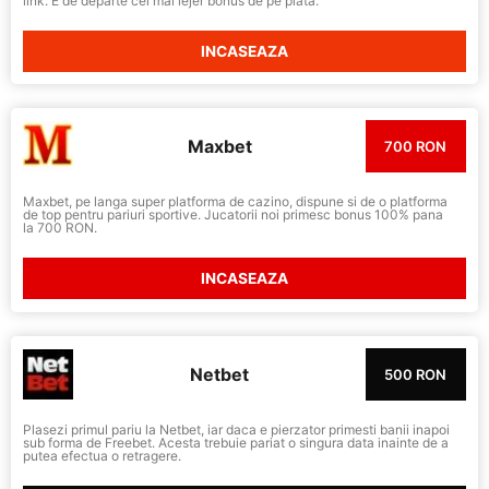
link. E de departe cel mai lejer bonus de pe piata.
INCASEAZA
Maxbet
700 RON
Maxbet, pe langa super platforma de cazino, dispune si de o platforma
de top pentru pariuri sportive. Jucatorii noi primesc bonus 100% pana
la 700 RON.
INCASEAZA
Netbet
500 RON
Plasezi primul pariu la Netbet, iar daca e pierzator primesti banii inapoi
sub forma de Freebet. Acesta trebuie pariat o singura data inainte de a
putea efectua o retragere.