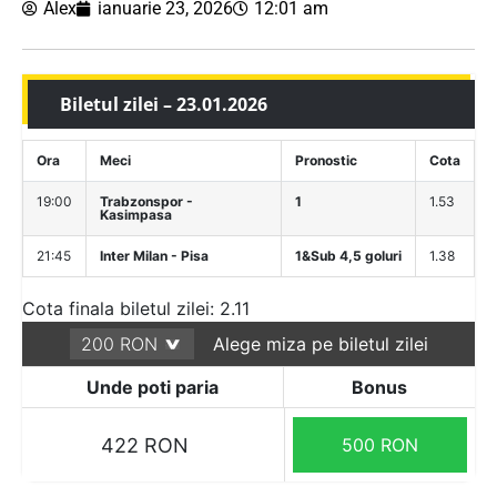
Alex
ianuarie 23, 2026
12:01 am
Biletul zilei – 23.01.2026
Ora
Meci
Pronostic
Cota
19:00
Trabzonspor -
1
1.53
Kasimpasa
21:45
Inter Milan - Pisa
1&Sub 4,5 goluri
1.38
Cota finala biletul zilei: 2.11
Alege miza pe biletul zilei
Unde poti paria
Bonus
422 RON
500 RON