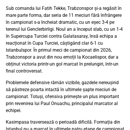
Sub comanda lui Fatih Tekke, Trabzonspor și-a regăsit în
mare parte forma, dar seria de 11 meciuri fără înfrângere
în campionat s-a încheiat dramatic, cu un eșec 3-4 pe
terenul lui Genclerbirligi. Noul an a început slab, cu un 1-4
în Supercupa Turciei contra Galatasaray, însă echipa a
reacționat în Cupa Turciei, câștigând clar 6-1 cu
Istanbulspor. În primul meci de campionat din 2026,
Trabzonspor a avut din nou emoții la Kocaelispor, dar a
obținut victoria printr-un gol marcat în prelungiri, într-un
final controversat.
Problemele defensive rămân vizibile, gazdele nereușind
să păstreze poarta intactă în ultimele șapte meciuri de
campionat. Totuși, ofensiva primește un plus important
prin revenirea lui Paul Onuachu, principalul marcator al
echipei.
Kasimpasa traversează o perioadă dificilă. Formația din
Istanbul nu a marcat în ultimele patru etape de campionat