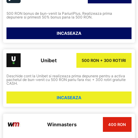
500 RON bonus de bun-venit la PariuriPlus. Realizeaza prima
depunere si primesti 50% bonus pana la 500 RON.
INCASEAZA
Unibet
500 RON + 300 ROTIRI
Deschide cont la Unibet si realizeaza prima depunere pentru a activa
pachetul de bun-venit cu 500 RON pariu fara risc + 300 rotiri gratuite
CASH.
INCASEAZA
Winmasters
400 RON