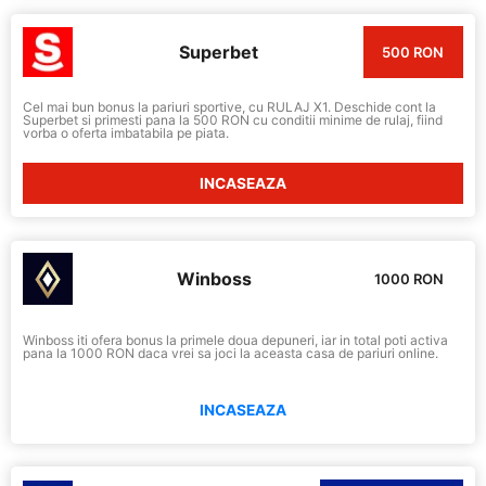
Superbet
500 RON
Cel mai bun bonus la pariuri sportive, cu RULAJ X1. Deschide cont la
Superbet si primesti pana la 500 RON cu conditii minime de rulaj, fiind
vorba o oferta imbatabila pe piata.
INCASEAZA
Winboss
1000 RON
Winboss iti ofera bonus la primele doua depuneri, iar in total poti activa
pana la 1000 RON daca vrei sa joci la aceasta casa de pariuri online.
INCASEAZA