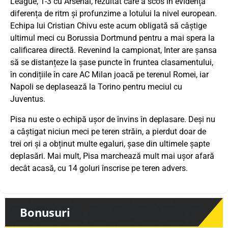
League, 1-3 cu Arsenal, rezultat care a scos în evidență
diferența de ritm și profunzime a lotului la nivel european.
Echipa lui Cristian Chivu este acum obligată să câștige
ultimul meci cu Borussia Dortmund pentru a mai spera la
calificarea directă. Revenind la campionat, Inter are șansa
să se distanțeze la șase puncte în fruntea clasamentului,
în condițiile în care AC Milan joacă pe terenul Romei, iar
Napoli se deplasează la Torino pentru meciul cu
Juventus.
Pisa nu este o echipă ușor de învins în deplasare. Deși nu
a câștigat niciun meci pe teren străin, a pierdut doar de
trei ori și a obținut multe egaluri, șase din ultimele șapte
deplasări. Mai mult, Pisa marchează mult mai ușor afară
decât acasă, cu 14 goluri înscrise pe teren advers.
Bonusuri