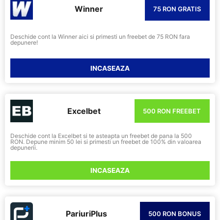
Winner
75 RON GRATIS
Deschide cont la Winner aici si primesti un freebet de 75 RON fara
depunere!
INCASEAZA
Excelbet
500 RON FREEBET
Deschide cont la Excelbet si te asteapta un freebet de pana la 500
RON. Depune minim 50 lei si primesti un freebet de 100% din valoarea
depunerii.
INCASEAZA
PariuriPlus
500 RON BONUS