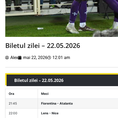
Biletul zilei – 22.05.2026
Alex
mai 22, 2026
12:01 am
Biletul zilei – 22.05.2026
Ora
Meci
21:45
Fiorentina - Atalanta
22:00
Lens - Nice