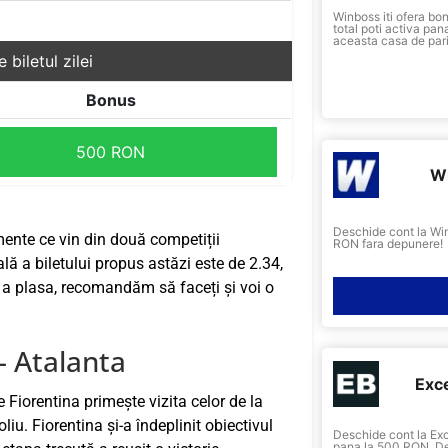
Winboss iti ofera bon
total poti activa pan
aceasta casa de pari
 biletul zilei
Bonus
500 RON
W
Deschide cont la Win
mente ce vin din două competiții
RON fara depunere!
ală a biletului propus astăzi este de 2.34,
de a plasa, recomandăm să faceți și voi o
 – Atalanta
Exc
 Fiorentina primește vizita celor de la
iu. Fiorentina și-a îndeplinit obiectivul
Deschide cont la Exc
pana la 500 RON. Dep