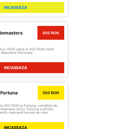
INCASEAZA
inmasters
400 RON
onus 100% pana la 400 RON noilor
a depunere efectuata.
INCASEAZA
Fortuna
500 RON
la 500 RON la Fortuna, conditiile de
la indemana oricui. Fortuna e printre
gentii, neavand nevoie de vreo
INCASEAZA