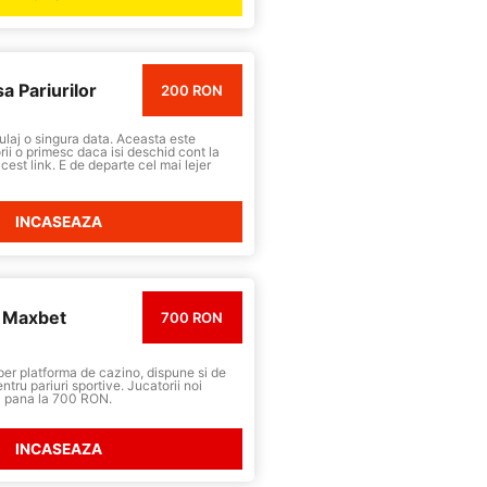
a Pariurilor
200 RON
laj o singura data. Aceasta este
rii o primesc daca isi deschid cont la
acest link. E de departe cel mai lejer
INCASEAZA
Maxbet
700 RON
er platforma de cazino, dispune si de
ntru pariuri sportive. Jucatorii noi
 pana la 700 RON.
INCASEAZA