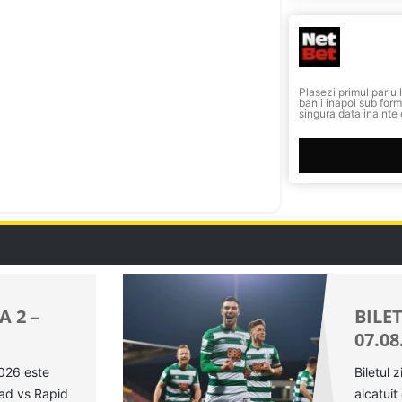
Plasezi primul pariu 
banii inapoi sub for
singura data inainte
A 2 –
BILET
07.08
2026 este
Biletul 
rad vs Rapid
alcatuit 