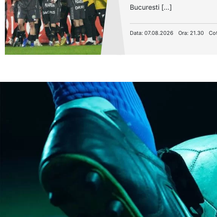
Bucuresti [...]
Data: 07.08.2026
Ora: 21.30
Cot