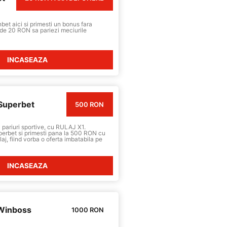
bet aici si primesti un bonus fara
de 20 RON sa pariezi meciurile
INCASEAZA
Superbet
500 RON
 pariuri sportive, cu RULAJ X1.
perbet si primesti pana la 500 RON cu
laj, fiind vorba o oferta imbatabila pe
INCASEAZA
Winboss
1000 RON