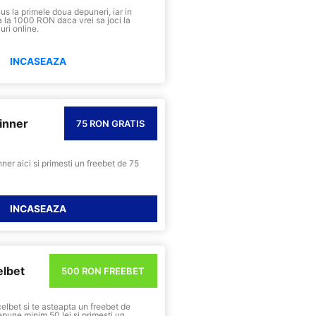
us la primele doua depuneri, iar in
a la 1000 RON daca vrei sa joci la
uri online.
INCASEAZA
inner
75 RON GRATIS
ner aici si primesti un freebet de 75
INCASEAZA
elbet
500 RON FREEBET
elbet si te asteapta un freebet de
une minim 50 lei si primesti un