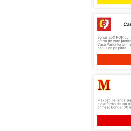
Cas
Bonus 200 RON cu ru
oferta pe care jucato
Casa Pariurilor prin 
bonus de pe piata.
Maxbet, pe langa sup
o platforma de top pe
primesc bonus 100%