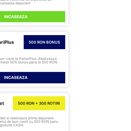
valoarea depunerii.
INCASEAZA
uriPlus
500 RON BONUS
n-venit la PariuriPlus. Realizeaza
rimesti 50% bonus pana la 500 RON.
INCASEAZA
et
500 RON + 300 ROTIRI
ibet si realizeaza prima depunere
hetul de bun-venit cu 500 RON pariu
i gratuite CASH.