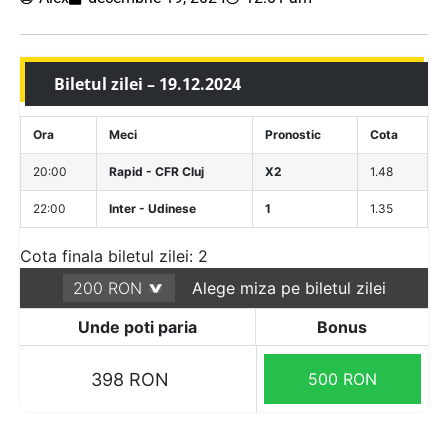
Biletul zilei – 19.12.2024
Ora
Meci
Pronostic
Cota
20:00
Rapid - CFR Cluj
X2
1.48
22:00
Inter - Udinese
1
1.35
Cota finala biletul zilei: 2
Alege miza pe biletul zilei
Unde poti paria
Bonus
398 RON
500 RON