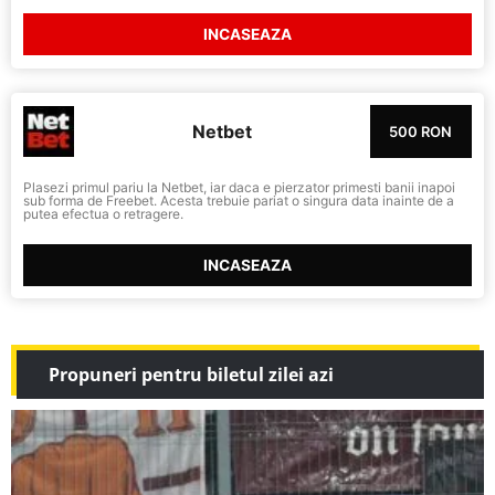
INCASEAZA
Netbet
500 RON
Plasezi primul pariu la Netbet, iar daca e pierzator primesti banii inapoi
sub forma de Freebet. Acesta trebuie pariat o singura data inainte de a
putea efectua o retragere.
INCASEAZA
Propuneri pentru biletul zilei azi