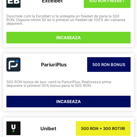
Excelbet
500 RON FREEBET
Deschide cont la Excelbet si te asteapta un freebet de pana la 500
RON. Depune minim 50 lei si primesti un freebet de 100% din valoarea
depunerii.
INCASEAZA
PariuriPlus
500 RON BONUS
500 RON bonus de bun-venit la PariuriPlus. Realizeaza prima
depunere si primesti 50% bonus pana la 500 RON.
INCASEAZA
Unibet
500 RON + 300 ROTIRI