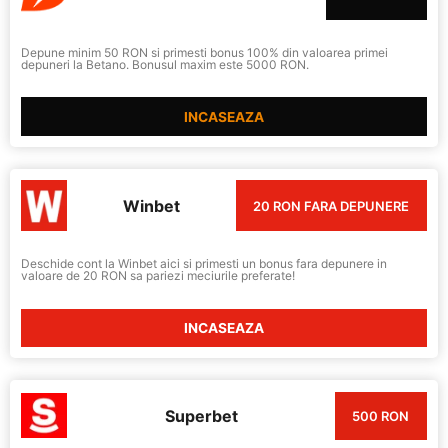
Depune minim 50 RON si primesti bonus 100% din valoarea primei
depuneri la Betano. Bonusul maxim este 5000 RON.
INCASEAZA
Winbet
20 RON FARA DEPUNERE
Deschide cont la Winbet aici si primesti un bonus fara depunere in
valoare de 20 RON sa pariezi meciurile preferate!
INCASEAZA
Superbet
500 RON