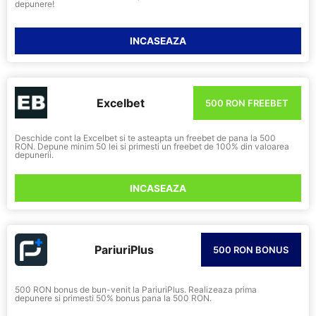
depunere!
INCASEAZA
Excelbet
500 RON FREEBET
Deschide cont la Excelbet si te asteapta un freebet de pana la 500
RON. Depune minim 50 lei si primesti un freebet de 100% din valoarea
depunerii.
INCASEAZA
PariuriPlus
500 RON BONUS
500 RON bonus de bun-venit la PariuriPlus. Realizeaza prima
depunere si primesti 50% bonus pana la 500 RON.