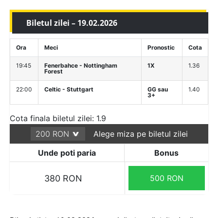
Biletul zilei – 19.02.2026
Ora
Meci
Pronostic
Cota
19:45
Fenerbahce - Nottingham
1X
1.36
Forest
22:00
Celtic - Stuttgart
GG sau
1.40
3+
Cota finala biletul zilei: 1.9
Alege miza pe biletul zilei
Unde poti paria
Bonus
380 RON
500 RON