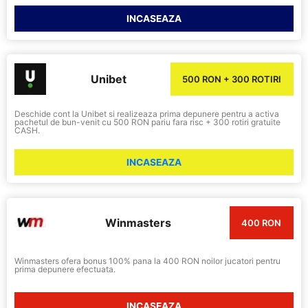
INCASEAZA
Unibet
500 RON + 300 ROTIRI
Deschide cont la Unibet si realizeaza prima depunere pentru a activa
pachetul de bun-venit cu 500 RON pariu fara risc + 300 rotiri gratuite
CASH.
INCASEAZA
Winmasters
400 RON
Winmasters ofera bonus 100% pana la 400 RON noilor jucatori pentru
prima depunere efectuata.
INCASEAZA