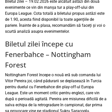
Biletul zilei – 19.02.2026 este alcătuit astăzi din două
evenimente ce vin din manșa tur a play-off-ului din
Europa League. Cota totală a biletului propus astăzi este
de 1.90, acesta fiind disponibil la toate agențiile de
pariere. Înainte de a plasa, recomandăm să faceți și voi o
scurtă analiză asupra evenimentelor.
Biletul zilei începe cu
Fenerbahce – Nottingham
Forest
Nottingham Forest începe o nouă eră sub comanda lui
Vitor Pereira joi, când pădurarii se deplasează în Turcia
pentru duelul cu Fenerbahce din play-off-ul Europa
League. Este un moment critic pentru englezi, care vin
după o perioadă agitată. Pereira are misiunea dificilă de a
salva echipa de la retrogradare în campionat, dar prima
sa provocare vine pe stadionul Sukru Saracoglu,