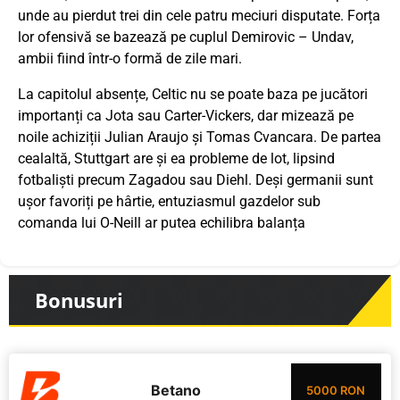
unde au pierdut trei din cele patru meciuri disputate. Forța
lor ofensivă se bazează pe cuplul Demirovic – Undav,
ambii fiind într-o formă de zile mari.
La capitolul absențe, Celtic nu se poate baza pe jucători
importanți ca Jota sau Carter-Vickers, dar mizează pe
noile achiziții Julian Araujo și Tomas Cvancara. De partea
cealaltă, Stuttgart are și ea probleme de lot, lipsind
fotbaliști precum Zagadou sau Diehl. Deși germanii sunt
ușor favoriți pe hârtie, entuziasmul gazdelor sub
comanda lui O-Neill ar putea echilibra balanța
Bonusuri
Betano
5000 RON