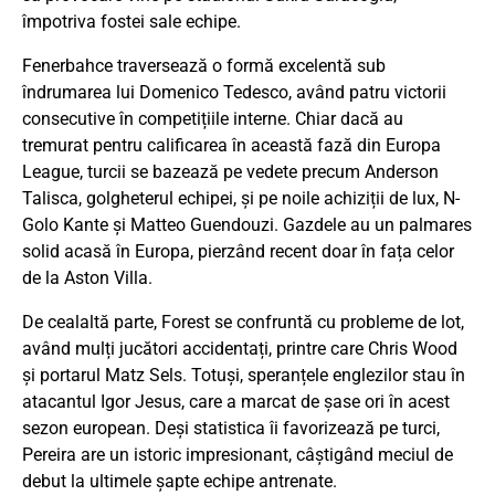
împotriva fostei sale echipe.
Fenerbahce traversează o formă excelentă sub
îndrumarea lui Domenico Tedesco, având patru victorii
consecutive în competițiile interne. Chiar dacă au
tremurat pentru calificarea în această fază din Europa
League, turcii se bazează pe vedete precum Anderson
Talisca, golgheterul echipei, și pe noile achiziții de lux, N-
Golo Kante și Matteo Guendouzi. Gazdele au un palmares
solid acasă în Europa, pierzând recent doar în fața celor
de la Aston Villa.
De cealaltă parte, Forest se confruntă cu probleme de lot,
având mulți jucători accidentați, printre care Chris Wood
și portarul Matz Sels. Totuși, speranțele englezilor stau în
atacantul Igor Jesus, care a marcat de șase ori în acest
sezon european. Deși statistica îi favorizează pe turci,
Pereira are un istoric impresionant, câștigând meciul de
debut la ultimele șapte echipe antrenate.