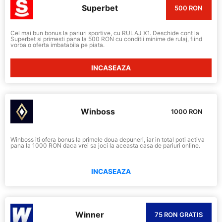
Superbet
500 RON
Cel mai bun bonus la pariuri sportive, cu RULAJ X1. Deschide cont la
Superbet si primesti pana la 500 RON cu conditii minime de rulaj, fiind
vorba o oferta imbatabila pe piata.
INCASEAZA
Winboss
1000 RON
Winboss iti ofera bonus la primele doua depuneri, iar in total poti activa
pana la 1000 RON daca vrei sa joci la aceasta casa de pariuri online.
INCASEAZA
Winner
75 RON GRATIS