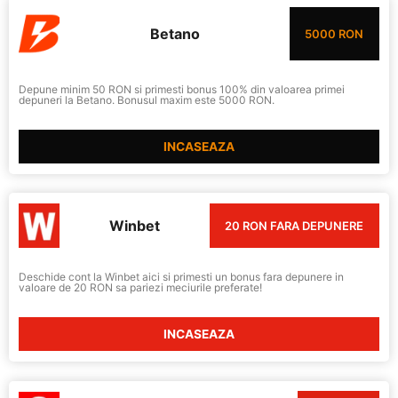
Betano
5000 RON
Depune minim 50 RON si primesti bonus 100% din valoarea primei
depuneri la Betano. Bonusul maxim este 5000 RON.
INCASEAZA
Winbet
20 RON FARA DEPUNERE
Deschide cont la Winbet aici si primesti un bonus fara depunere in
valoare de 20 RON sa pariezi meciurile preferate!
INCASEAZA