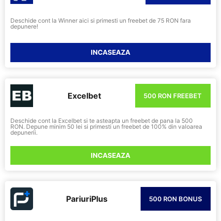
Deschide cont la Winner aici si primesti un freebet de 75 RON fara
depunere!
INCASEAZA
Excelbet
500 RON FREEBET
Deschide cont la Excelbet si te asteapta un freebet de pana la 500
RON. Depune minim 50 lei si primesti un freebet de 100% din valoarea
depunerii.
INCASEAZA
PariuriPlus
500 RON BONUS