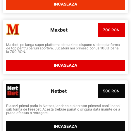
INCASEAZA
Maxbet
700 RON
Maxbet, pe langa super platforma de cazino, dispune si de o platforma
de top pentru pariuri sportive. Jucatorii noi primesc bonus 100% pana
la 700 RON.
INCASEAZA
Netbet
500 RON
Plasezi primul pariu la Netbet, iar daca e pierzator primesti banii inapoi
sub forma de Freebet. Acesta trebuie pariat o singura data inainte de a
putea efectua o retragere.
INCASEAZA