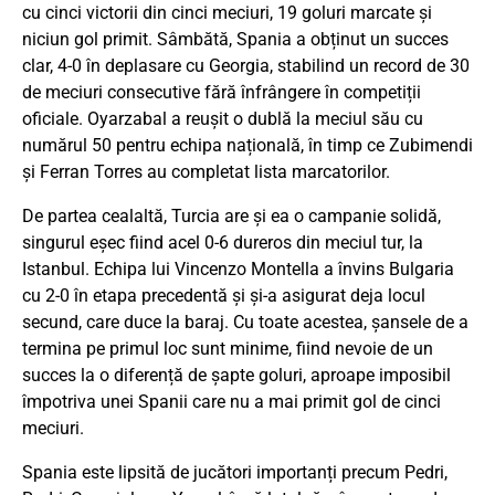
cu cinci victorii din cinci meciuri, 19 goluri marcate și
niciun gol primit. Sâmbătă, Spania a obținut un succes
clar, 4-0 în deplasare cu Georgia, stabilind un record de 30
de meciuri consecutive fără înfrângere în competiții
oficiale. Oyarzabal a reușit o dublă la meciul său cu
numărul 50 pentru echipa națională, în timp ce Zubimendi
și Ferran Torres au completat lista marcatorilor.
De partea cealaltă, Turcia are și ea o campanie solidă,
singurul eșec fiind acel 0-6 dureros din meciul tur, la
Istanbul. Echipa lui Vincenzo Montella a învins Bulgaria
cu 2-0 în etapa precedentă și și-a asigurat deja locul
secund, care duce la baraj. Cu toate acestea, șansele de a
termina pe primul loc sunt minime, fiind nevoie de un
succes la o diferență de șapte goluri, aproape imposibil
împotriva unei Spanii care nu a mai primit gol de cinci
meciuri.
Spania este lipsită de jucători importanți precum Pedri,