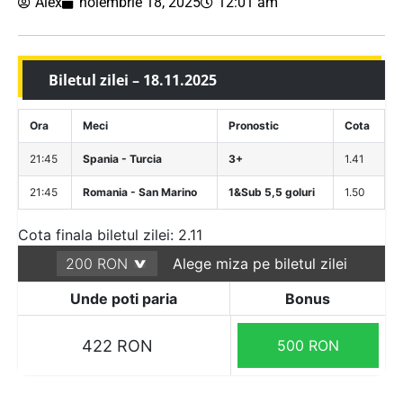
Alex
noiembrie 18, 2025
12:01 am
Biletul zilei – 18.11.2025
Ora
Meci
Pronostic
Cota
21:45
Spania - Turcia
3+
1.41
21:45
Romania - San Marino
1&Sub 5,5 goluri
1.50
Cota finala biletul zilei: 2.11
Alege miza pe biletul zilei
Unde poti paria
Bonus
422 RON
500 RON