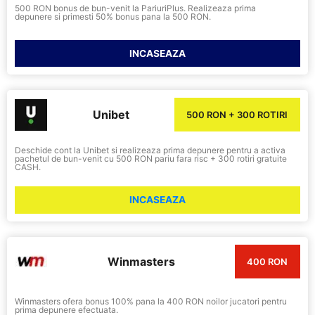
500 RON bonus de bun-venit la PariuriPlus. Realizeaza prima
depunere si primesti 50% bonus pana la 500 RON.
INCASEAZA
Unibet
500 RON + 300 ROTIRI
Deschide cont la Unibet si realizeaza prima depunere pentru a activa
pachetul de bun-venit cu 500 RON pariu fara risc + 300 rotiri gratuite
CASH.
INCASEAZA
Winmasters
400 RON
Winmasters ofera bonus 100% pana la 400 RON noilor jucatori pentru
prima depunere efectuata.