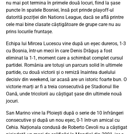
nu mai pot termina în primele două locuri, fiind la șase
puncte în spatele Bosniei, însă pot prinde playoff-ul
datorită poziției din Nations League, dacă se află printre
cele mai bine clasate câștigătoare de grupe care nu au
prins locurile fruntașe.
Echipa lui Mircea Lucescu vine după un eșec dureros, 1-3
cu Bosnia, într-un meci în care Denis Drăguș a fost
eliminat la 1-1, moment care a schimbat complet cursul
partidei. România are totuși un parcurs solid în ultimele
partide, cu două victorii și o remiză înaintea duelului
decisiv din weekend, iar acasă are un istoric foarte bun. O
victorie marți ar fi a treia consecutivă pe Stadionul Ilie
Oană, unde tricolorii au câștigat șase din ultimele nouă
jocuri.
San Marino vine la Ploiești după o serie de 10 înfrângeri
consecutive și după un nou eșec, 0-1 într-un amical cu
Cehia. Naționala condusă de Roberto Cevoli nu a câștigat