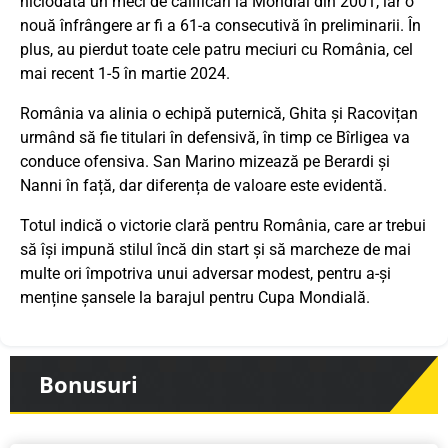
niciodată un meci de calificări la Mondial din 2001, iar o
nouă înfrângere ar fi a 61-a consecutivă în preliminarii. În
plus, au pierdut toate cele patru meciuri cu România, cel
mai recent 1-5 în martie 2024.
România va alinia o echipă puternică, Ghita și Racovițan
urmând să fie titulari în defensivă, în timp ce Bîrligea va
conduce ofensiva. San Marino mizează pe Berardi și
Nanni în față, dar diferența de valoare este evidentă.
Totul indică o victorie clară pentru România, care ar trebui
să își impună stilul încă din start și să marcheze de mai
multe ori împotriva unui adversar modest, pentru a-și
menține șansele la barajul pentru Cupa Mondială.
Bonusuri