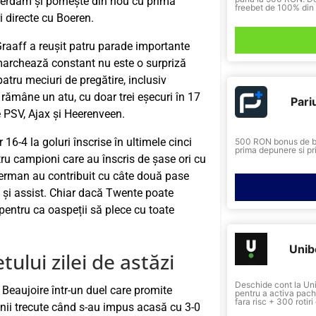
tterdam și pornește din nou cu prima
freebet de 100% din 
 directe cu Boeren.
raaff a reușit patru parade importante
marchează constant nu este o surpriză
patru meciuri de pregătire, inclusiv
 rămâne un atu, cu doar trei eșecuri în 17
Pari
e PSV, Ajax și Heerenveen.
 16-4 la goluri înscrise în ultimele cinci
500 RON bonus de bu
prima depunere si p
ru campioni care au înscris de șase ori cu
Veerman au contribuit cu câte două pase
 și assist. Chiar dacă Twente poate
 pentru ca oaspeții să plece cu toate
Unib
ului zilei de astăzi
Deschide cont la Un
Beaujoire într-un duel care promite
pentru a activa pac
fara risc + 300 rotir
iunii trecute când s-au impus acasă cu 3-0