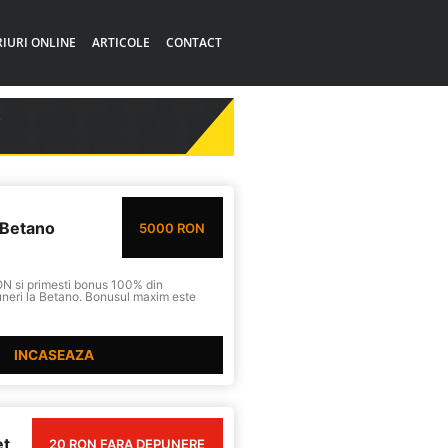
RIURI ONLINE
ARTICOLE
CONTACT
i
Betano
5000 RON
N si primesti bonus 100% din
uneri la Betano. Bonusul maxim este
INCASEAZA
et
20 RON FARA DEPUNERE