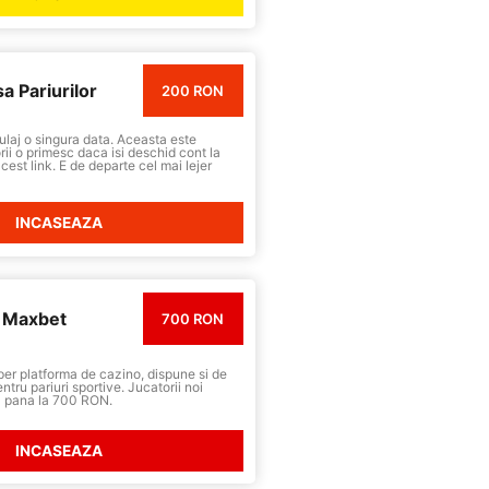
a Pariurilor
200 RON
laj o singura data. Aceasta este
rii o primesc daca isi deschid cont la
acest link. E de departe cel mai lejer
INCASEAZA
Maxbet
700 RON
er platforma de cazino, dispune si de
ntru pariuri sportive. Jucatorii noi
 pana la 700 RON.
INCASEAZA