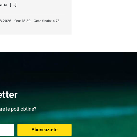
ria, [...]
08.2026
Ora: 18.30
Cota finala: 4.78
tter
are le poti obtine?
Aboneaza-te