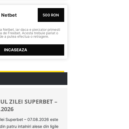
Netbet
500 RON
la Netbet, iar daca e pierzator primesti
ma de Freebet. Acesta trebuie pariat o
 de a putea efectua o retragere.
INCASEAZA
UL ZILEI SUPERBET –
.2026
zilei Superbet – 07.08.2026 este
din patru intalniri alese din ligile