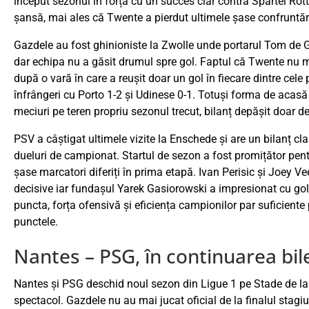
început sezonul în forță cu un succes clar contra Spartei Ro
șansă, mai ales că Twente a pierdut ultimele șase confruntări
Gazdele au fost ghinioniste la Zwolle unde portarul Tom de G
dar echipa nu a găsit drumul spre gol. Faptul că Twente nu 
după o vară în care a reușit doar un gol în fiecare dintre cele 
înfrângeri cu Porto 1-2 și Udinese 0-1. Totuși forma de acasă
meciuri pe teren propriu sezonul trecut, bilanț depășit doar d
PSV a câștigat ultimele vizite la Enschede și are un bilanț clar
dueluri de campionat. Startul de sezon a fost promițător pent
șase marcatori diferiți în prima etapă. Ivan Perisic și Joey 
decisive iar fundașul Yarek Gasiorowski a impresionat cu gol
puncta, forța ofensivă și eficiența campionilor par suficiente
punctele.
Nantes – PSG, în continuarea bilet
Nantes și PSG deschid noul sezon din Ligue 1 pe Stade de la 
spectacol. Gazdele nu au mai jucat oficial de la finalul stag