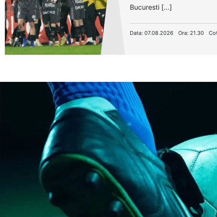
Bucuresti [...]
Data: 07.08.2026
Ora: 21.30
Cot