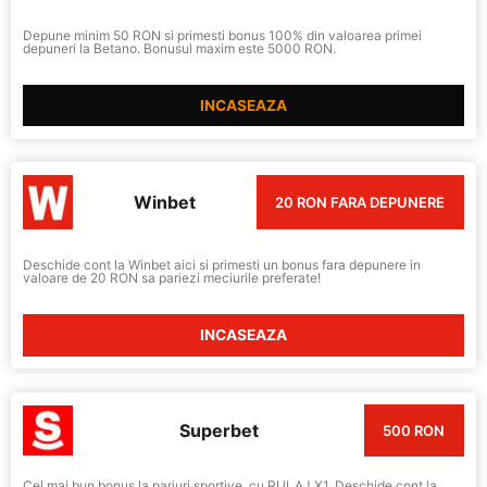
Depune minim 50 RON si primesti bonus 100% din valoarea primei
depuneri la Betano. Bonusul maxim este 5000 RON.
INCASEAZA
Winbet
20 RON FARA DEPUNERE
Deschide cont la Winbet aici si primesti un bonus fara depunere in
valoare de 20 RON sa pariezi meciurile preferate!
INCASEAZA
Superbet
500 RON
Cel mai bun bonus la pariuri sportive, cu RULAJ X1. Deschide cont la