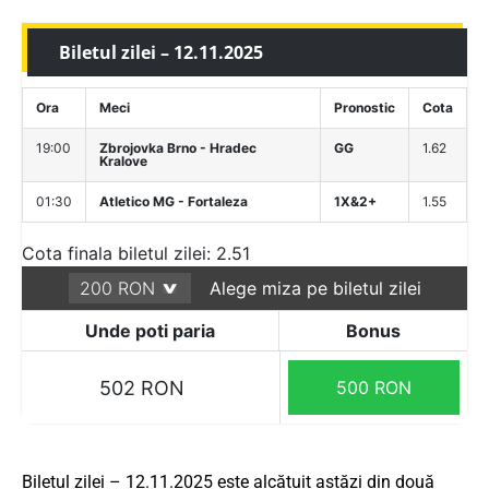
Biletul zilei – 12.11.2025
Ora
Meci
Pronostic
Cota
19:00
Zbrojovka Brno - Hradec
GG
1.62
Kralove
01:30
Atletico MG - Fortaleza
1X&2+
1.55
Cota finala biletul zilei: 2.51
Alege miza pe biletul zilei
Unde poti paria
Bonus
502 RON
500 RON
Biletul zilei – 12.11.2025 este alcătuit astăzi din două