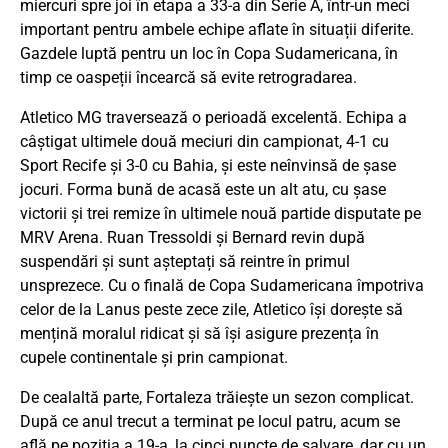
miercuri spre joi în etapa a 33-a din Serie A, într-un meci
important pentru ambele echipe aflate în situații diferite.
Gazdele luptă pentru un loc în Copa Sudamericana, în
timp ce oaspeții încearcă să evite retrogradarea.
Atletico MG traversează o perioadă excelentă. Echipa a
câștigat ultimele două meciuri din campionat, 4-1 cu
Sport Recife și 3-0 cu Bahia, și este neînvinsă de șase
jocuri. Forma bună de acasă este un alt atu, cu șase
victorii și trei remize în ultimele nouă partide disputate pe
MRV Arena. Ruan Tressoldi și Bernard revin după
suspendări și sunt așteptați să reintre în primul
unsprezece. Cu o finală de Copa Sudamericana împotriva
celor de la Lanus peste zece zile, Atletico își dorește să
mențină moralul ridicat și să își asigure prezența în
cupele continentale și prin campionat.
De cealaltă parte, Fortaleza trăiește un sezon complicat.
După ce anul trecut a terminat pe locul patru, acum se
află pe poziția a 19-a, la cinci puncte de salvare, dar cu un