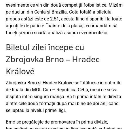
evenimente ce vin din două competiții fotbalistice. Mizăm
pe dueluri din Cehia și Brazilia. Cota totală a biletului
propus astăzi este de 2.51, acesta fiind disponibil la toate
agențiile de pariere. Înainte de a plasa, recomandăm să
faceți și voi o scurtă analiză asupra evenimentelor.
Biletul zilei începe cu
Zbrojovka Brno – Hradec
Králové
Zbrojovka Brno și Hradec Kralove se întâlnesc în optimile
de finală din MOL Cup – Republica Cehă, meci ce se va
disputa într-o singură manșă. Va fi prima întâlnire directă
dintre cele două formații după mai bine de doi ani, când
se luptau la nivelul primei ligi.
Brno se pregătește de promovarea în prima divizie,
traversând un sezon excelent în liga secundă, suferind un