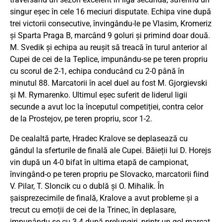
singur eșec în cele 16 meciuri disputate. Echipa vine după
trei victorii consecutive, învingându-le pe Vlasim, Kromeriz
și Sparta Praga B, marcând 9 goluri și primind doar două.
M. Svedik și echipa au reușit să treacă în turul anterior al
Cupei de cei de la Teplice, impunându-se pe teren propriu
cu scorul de 2-1, echipa conducând cu 2-0 până în
minutul 88. Marcatorii în acel duel au fost M. Gjorgievski
și M. Rymarenko. Ultimul eșec suferit de liderul ligii
secunde a avut loc la începutul competiției, contra celor
de la Prostejov, pe teren propriu, scor 1-2.
De cealaltă parte, Hradec Kralove se deplasează cu
gândul la sferturile de finală ale Cupei. Băieții lui D. Horejs
vin după un 4-0 bifat în ultima etapă de campionat,
învingând-o pe teren propriu pe Slovacko, marcatorii fiind
V. Pilar, T. Sloncik cu o dublă și O. Mihalik. În
șaisprezecimile de finală, Kralove a avut probleme și a
trecut cu emoții de cei de la Trinec, în deplasare,
impunându-se cu 3-4 după prelungiri, printr-un gol marcat