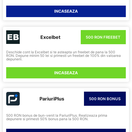
INCASEAZA
Excelbet
500 RON FREEBET
Deschide cont la Excelbet si te asteapta un freebet de pana la 500
RON. Depune minim 50 lei si primesti un freebet de 100% din valoarea
depunerii.
INCASEAZA
PariuriPlus
500 RON BONUS
500 RON bonus de bun-venit la PariuriPlus. Realizeaza prima
depunere si primesti 50% bonus pana la 500 RON.