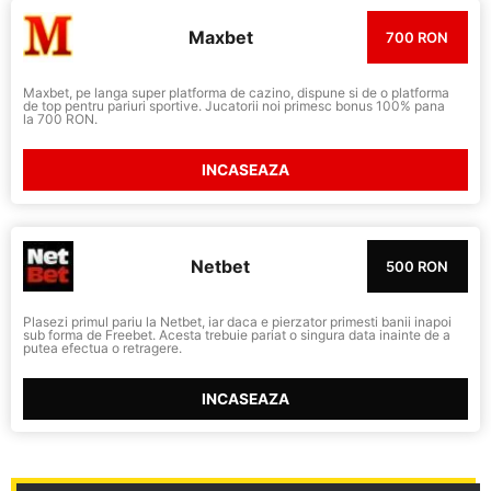
Maxbet
700 RON
Maxbet, pe langa super platforma de cazino, dispune si de o platforma
de top pentru pariuri sportive. Jucatorii noi primesc bonus 100% pana
la 700 RON.
INCASEAZA
Netbet
500 RON
Plasezi primul pariu la Netbet, iar daca e pierzator primesti banii inapoi
sub forma de Freebet. Acesta trebuie pariat o singura data inainte de a
putea efectua o retragere.
INCASEAZA