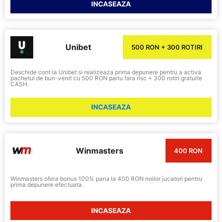
INCASEAZA
Unibet
500 RON + 300 ROTIRI
Deschide cont la Unibet si realizeaza prima depunere pentru a activa
pachetul de bun-venit cu 500 RON pariu fara risc + 300 rotiri gratuite
CASH.
INCASEAZA
Winmasters
400 RON
Winmasters ofera bonus 100% pana la 400 RON noilor jucatori pentru
prima depunere efectuata.
INCASEAZA