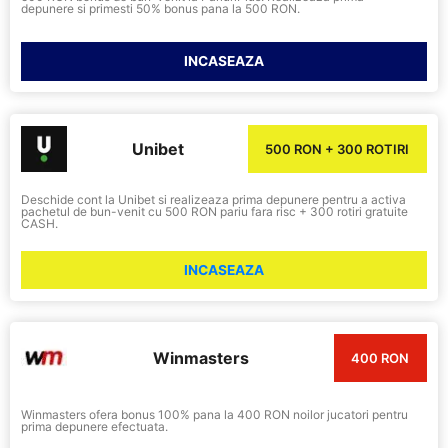
depunere si primesti 50% bonus pana la 500 RON.
INCASEAZA
Unibet
500 RON + 300 ROTIRI
Deschide cont la Unibet si realizeaza prima depunere pentru a activa
pachetul de bun-venit cu 500 RON pariu fara risc + 300 rotiri gratuite
CASH.
INCASEAZA
Winmasters
400 RON
Winmasters ofera bonus 100% pana la 400 RON noilor jucatori pentru
prima depunere efectuata.