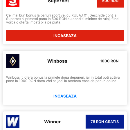
Superbet
500 RON
Cel mai bun bonus la pariuri sportive, cu RULAJ X1. Deschide cont la
Superbet si primesti pana la 500 RON cu conditii minime de rulaj, fiind
vorba o oferta imbatabila pe piata.
INCASEAZA
Winboss
1000 RON
Winboss iti ofera bonus la primele doua depuneri, iar in total poti activa
pana la 1000 RON daca vrei sa joci la aceasta casa de pariuri online.
INCASEAZA
Winner
75 RON GRATIS