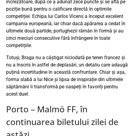
încrezătoare, după ce a adunat zece puncte și se află pe
poziție bună pentru o calificare directă în optimile
competiției. Echipa lui Carlos Vicens a început excelent
campania europeană, iar chiar dacă apărarea a cedat în
ultimele două partide, portughezii rămân în formă și au
cinci meciuri consecutive fără înfrângere în toate
competițiile.
Totuși, Braga nu a câștigat niciodată pe teren francez și
nu a înscris în astfel de deplasări, un detaliu care adaugă
puțină incertitudine în această confruntare. Chiar și așa,
forma slabă a lui Nice și lipsa de inspirație din ultimele
săptămâni îi transformă pe oaspeți în favoriți pentru
acest duel.
Porto – Malmö FF, în
continuarea biletului zilei de
astăzi