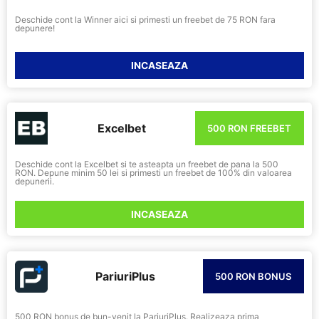
Deschide cont la Winner aici si primesti un freebet de 75 RON fara
depunere!
INCASEAZA
Excelbet
500 RON FREEBET
Deschide cont la Excelbet si te asteapta un freebet de pana la 500
RON. Depune minim 50 lei si primesti un freebet de 100% din valoarea
depunerii.
INCASEAZA
PariuriPlus
500 RON BONUS
500 RON bonus de bun-venit la PariuriPlus. Realizeaza prima