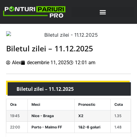
Biletul zilei – 11.12.2025
Alex
decembrie 11, 2025
12:01 am
Biletul zilei – 11.12.2025
Ora
Meci
Pronostic
Cota
19:45
Nice - Braga
X2
1.35
22:00
Porto - Malmo FF
1&2-6 goluri
1.48