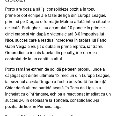
Porto are ocazia să își consolideze poziția în topul
primelor opt echipe ale fazei de ligă din Europa League,
primind pe Dragao o formație Malmo aflată într-o situație
delicată. Portughezii au acumulat 10 puncte în primele
cinci etape și vin după o victorie clară 3-0 împotriva lui
Nice, succes care a readus încrederea în tabăra lui Farioli.
Gabri Veiga a reușit o dublă în prima repriză, iar Samu
Omorodion a închis tabela din penalty, într-un meci
controlat de la un capăt la altul.
Porto rămâne extrem de solidă pe teren propriu, unde a
câștigat opt dintre ultimele 12 meciuri din Europa League,
iar sezonul acesta Dragao a fost o adevărată fortăreață.
Chiar dacă ultima partidă acasă, în Taca da Liga, s-a
încheiat cu o înfrângere, echipa a reacționat imediat cu un
succes 2-0 în deplasare la Tondela, consolidându-și
poziția de lider în Primeira Liga.