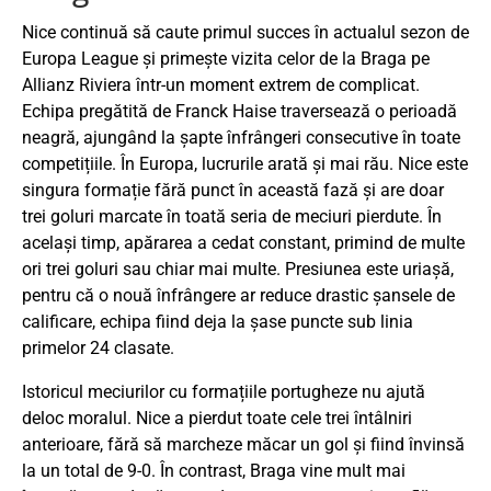
Nice continuă să caute primul succes în actualul sezon de
Europa League și primește vizita celor de la Braga pe
Allianz Riviera într-un moment extrem de complicat.
Echipa pregătită de Franck Haise traversează o perioadă
neagră, ajungând la șapte înfrângeri consecutive în toate
competițiile. În Europa, lucrurile arată și mai rău. Nice este
singura formație fără punct în această fază și are doar
trei goluri marcate în toată seria de meciuri pierdute. În
același timp, apărarea a cedat constant, primind de multe
ori trei goluri sau chiar mai multe. Presiunea este uriașă,
pentru că o nouă înfrângere ar reduce drastic șansele de
calificare, echipa fiind deja la șase puncte sub linia
primelor 24 clasate.
Istoricul meciurilor cu formațiile portugheze nu ajută
deloc moralul. Nice a pierdut toate cele trei întâlniri
anterioare, fără să marcheze măcar un gol și fiind învinsă
la un total de 9-0. În contrast, Braga vine mult mai