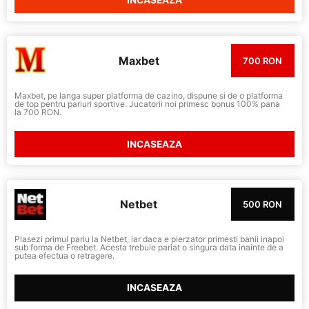
INCASEAZA
Maxbet
700 RON
Maxbet, pe langa super platforma de cazino, dispune si de o platforma
de top pentru pariuri sportive. Jucatorii noi primesc bonus 100% pana
la 700 RON.
INCASEAZA
Netbet
500 RON
Plasezi primul pariu la Netbet, iar daca e pierzator primesti banii inapoi
sub forma de Freebet. Acesta trebuie pariat o singura data inainte de a
putea efectua o retragere.
INCASEAZA