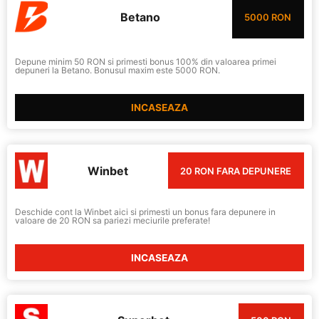
Betano
5000 RON
Depune minim 50 RON si primesti bonus 100% din valoarea primei
depuneri la Betano. Bonusul maxim este 5000 RON.
INCASEAZA
Winbet
20 RON FARA DEPUNERE
Deschide cont la Winbet aici si primesti un bonus fara depunere in
valoare de 20 RON sa pariezi meciurile preferate!
INCASEAZA