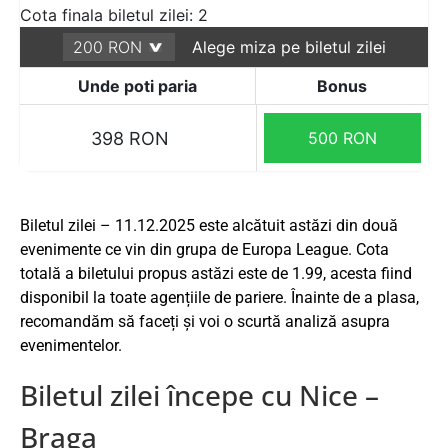
Cota finala biletul zilei: 2
Alege miza pe biletul zilei
Unde poti paria
Bonus
398 RON
500 RON
Biletul zilei – 11.12.2025 este alcătuit astăzi din două
evenimente ce vin din grupa de Europa League. Cota
totală a biletului propus astăzi este de 1.99, acesta fiind
disponibil la toate agențiile de pariere. Înainte de a plasa,
recomandăm să faceți și voi o scurtă analiză asupra
evenimentelor.
Biletul zilei începe cu Nice –
Braga