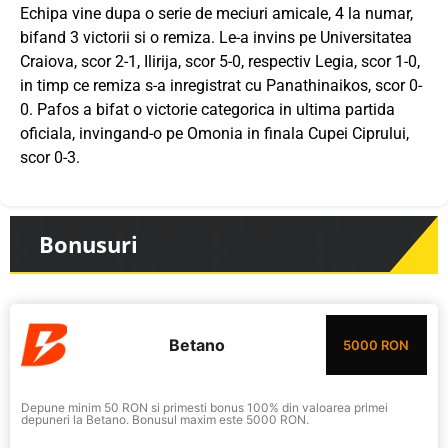
Echipa vine dupa o serie de meciuri amicale, 4 la numar,
bifand 3 victorii si o remiza. Le-a invins pe Universitatea
Craiova, scor 2-1, Ilirija, scor 5-0, respectiv Legia, scor 1-0,
in timp ce remiza s-a inregistrat cu Panathinaikos, scor 0-
0. Pafos a bifat o victorie categorica in ultima partida
oficiala, invingand-o pe Omonia in finala Cupei Ciprului,
scor 0-3.
Bonusuri
Betano
5000 RON
Depune minim 50 RON si primesti bonus 100% din valoarea primei
depuneri la Betano. Bonusul maxim este 5000 RON.