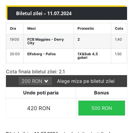
Biletul zilei – 11.07.2024
Ora
Meci
Pronostic
Cota
19:00
FCB Magpies - Derry
2
1.40
City
20:00
Elfsborg - Pafos
1X&Sub 4,5
1.50
goluri
Cota finala biletul zilei: 2.1
Alege miza pe biletul zilei
Unde poti paria
Bonus
420 RON
500 RON