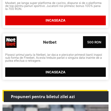
Maxbet, pe langa super platforma de cazino, dispune si de o platforma
de top pentru pariuri sportive. Jucatorii noi primesc bonus 100% pana
la 700 RON.
INCASEAZA
Netbet
500 RON
Plasezi primul pariu la Netbet, iar daca e pierzator primesti banii inapoi
sub forma de Freebet. Acesta trebuie pariat o singura data inainte de a
putea efectua o retragere.
INCASEAZA
Propuneri pentru biletul zilei azi