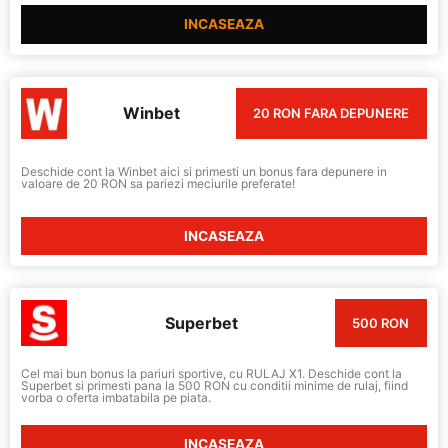
INCASEAZA
Winbet
20 RON FARA DEPUNERE
Deschide cont la Winbet aici si primesti un bonus fara depunere in
valoare de 20 RON sa pariezi meciurile preferate!
INCASEAZA
Superbet
500 RON
Cel mai bun bonus la pariuri sportive, cu RULAJ X1. Deschide cont la
Superbet si primesti pana la 500 RON cu conditii minime de rulaj, fiind
vorba o oferta imbatabila pe piata.
INCASEAZA