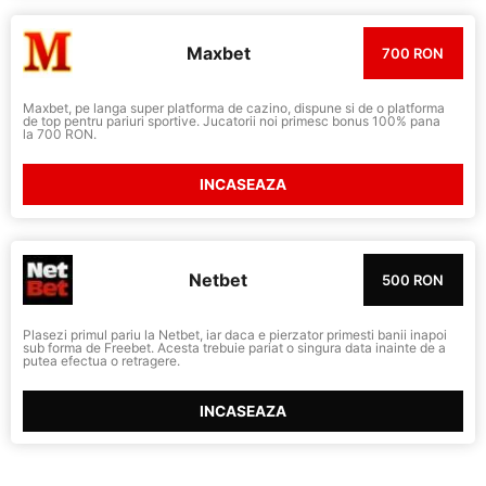
Maxbet
700 RON
Maxbet, pe langa super platforma de cazino, dispune si de o platforma
de top pentru pariuri sportive. Jucatorii noi primesc bonus 100% pana
la 700 RON.
INCASEAZA
Netbet
500 RON
Plasezi primul pariu la Netbet, iar daca e pierzator primesti banii inapoi
sub forma de Freebet. Acesta trebuie pariat o singura data inainte de a
putea efectua o retragere.
INCASEAZA