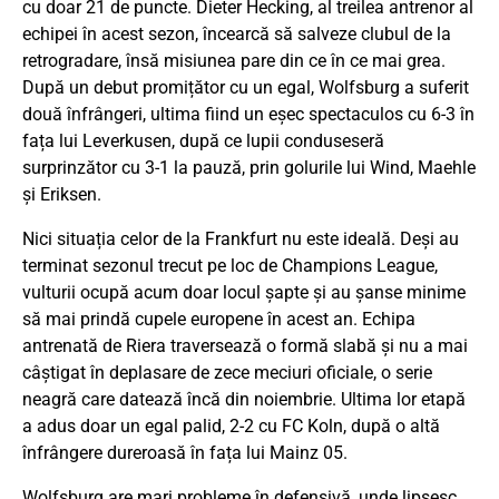
cu doar 21 de puncte. Dieter Hecking, al treilea antrenor al
echipei în acest sezon, încearcă să salveze clubul de la
retrogradare, însă misiunea pare din ce în ce mai grea.
După un debut promițător cu un egal, Wolfsburg a suferit
două înfrângeri, ultima fiind un eșec spectaculos cu 6-3 în
fața lui Leverkusen, după ce lupii conduseseră
surprinzător cu 3-1 la pauză, prin golurile lui Wind, Maehle
și Eriksen.
Nici situația celor de la Frankfurt nu este ideală. Deși au
terminat sezonul trecut pe loc de Champions League,
vulturii ocupă acum doar locul șapte și au șanse minime
să mai prindă cupele europene în acest an. Echipa
antrenată de Riera traversează o formă slabă și nu a mai
câștigat în deplasare de zece meciuri oficiale, o serie
neagră care datează încă din noiembrie. Ultima lor etapă
a adus doar un egal palid, 2-2 cu FC Koln, după o altă
înfrângere dureroasă în fața lui Mainz 05.
Wolfsburg are mari probleme în defensivă, unde lipsesc