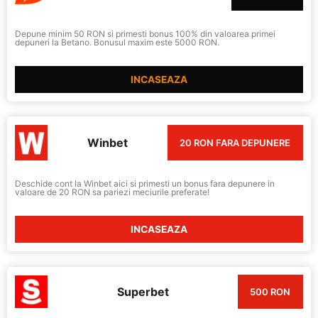
Depune minim 50 RON si primesti bonus 100% din valoarea primei
depuneri la Betano. Bonusul maxim este 5000 RON.
INCASEAZA
Winbet
20 RON FARA DEPUNERE
Deschide cont la Winbet aici si primesti un bonus fara depunere in
valoare de 20 RON sa pariezi meciurile preferate!
INCASEAZA
Superbet
500 RON