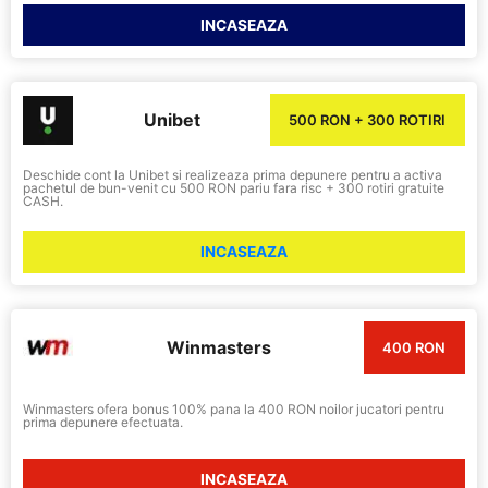
INCASEAZA
Unibet
500 RON + 300 ROTIRI
Deschide cont la Unibet si realizeaza prima depunere pentru a activa
pachetul de bun-venit cu 500 RON pariu fara risc + 300 rotiri gratuite
CASH.
INCASEAZA
Winmasters
400 RON
Winmasters ofera bonus 100% pana la 400 RON noilor jucatori pentru
prima depunere efectuata.
INCASEAZA