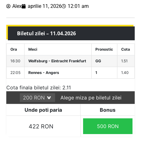
Alex
aprilie 11, 2026
12:01 am
Biletul zilei – 11.04.2026
Ora
Meci
Pronostic
Cota
16:30
Wolfsburg - Eintracht Frankfurt
GG
1.51
22:05
Rennes - Angers
1
1.40
Cota finala biletul zilei: 2.11
Alege miza pe biletul zilei
Unde poti paria
Bonus
422 RON
500 RON