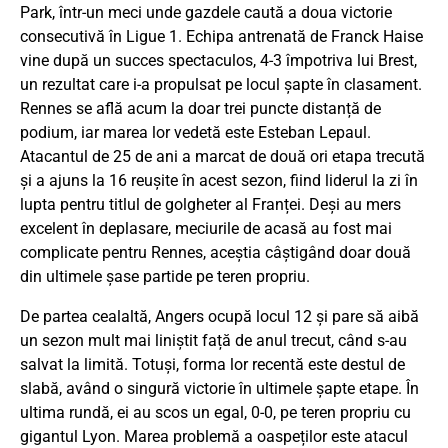
Park, într-un meci unde gazdele caută a doua victorie
consecutivă în Ligue 1. Echipa antrenată de Franck Haise
vine după un succes spectaculos, 4-3 împotriva lui Brest,
un rezultat care i-a propulsat pe locul șapte în clasament.
Rennes se află acum la doar trei puncte distanță de
podium, iar marea lor vedetă este Esteban Lepaul.
Atacantul de 25 de ani a marcat de două ori etapa trecută
și a ajuns la 16 reușite în acest sezon, fiind liderul la zi în
lupta pentru titlul de golgheter al Franței. Deși au mers
excelent în deplasare, meciurile de acasă au fost mai
complicate pentru Rennes, aceștia câștigând doar două
din ultimele șase partide pe teren propriu.
De partea cealaltă, Angers ocupă locul 12 și pare să aibă
un sezon mult mai liniștit față de anul trecut, când s-au
salvat la limită. Totuși, forma lor recentă este destul de
slabă, având o singură victorie în ultimele șapte etape. În
ultima rundă, ei au scos un egal, 0-0, pe teren propriu cu
gigantul Lyon. Marea problemă a oaspeților este atacul