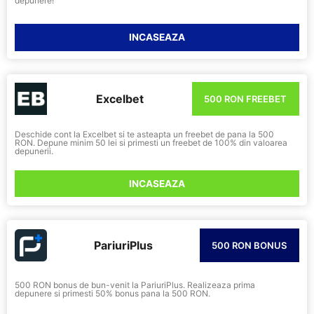
depunere!
INCASEAZA
Excelbet
500 RON FREEBET
Deschide cont la Excelbet si te asteapta un freebet de pana la 500
RON. Depune minim 50 lei si primesti un freebet de 100% din valoarea
depunerii.
INCASEAZA
PariuriPlus
500 RON BONUS
500 RON bonus de bun-venit la PariuriPlus. Realizeaza prima
depunere si primesti 50% bonus pana la 500 RON.