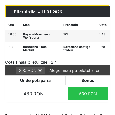
Biletul zilei – 11.01.2026
Ora
Meci
Pronostic
Cota
18:30
Bayern Munchen -
1/1
1.43
Wolfsburg
21:00
Barcelona - Real
Barcelona castiga
1.68
Madrid
trofeul
Cota finala biletul zilei: 2.4
Alege miza pe biletul zilei
Unde poti paria
Bonus
480 RON
500 RON