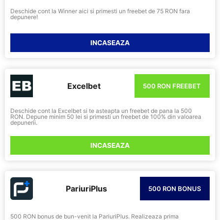
Deschide cont la Winner aici si primesti un freebet de 75 RON fara
depunere!
INCASEAZA
Excelbet
500 RON FREEBET
Deschide cont la Excelbet si te asteapta un freebet de pana la 500
RON. Depune minim 50 lei si primesti un freebet de 100% din valoarea
depunerii.
INCASEAZA
PariuriPlus
500 RON BONUS
500 RON bonus de bun-venit la PariuriPlus. Realizeaza prima