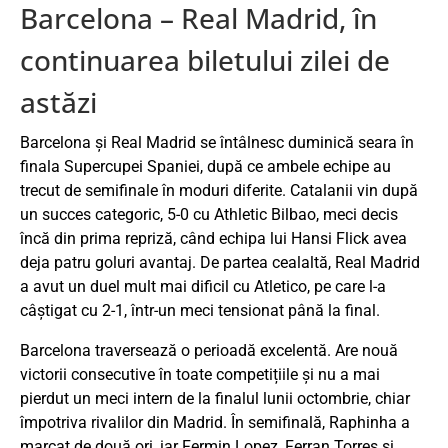
Barcelona – Real Madrid, în
continuarea biletului zilei de
astăzi
Barcelona și Real Madrid se întâlnesc duminică seara în
finala Supercupei Spaniei, după ce ambele echipe au
trecut de semifinale în moduri diferite. Catalanii vin după
un succes categoric, 5-0 cu Athletic Bilbao, meci decis
încă din prima repriză, când echipa lui Hansi Flick avea
deja patru goluri avantaj. De partea cealaltă, Real Madrid
a avut un duel mult mai dificil cu Atletico, pe care l-a
câștigat cu 2-1, într-un meci tensionat până la final.
Barcelona traversează o perioadă excelentă. Are nouă
victorii consecutive în toate competițiile și nu a mai
pierdut un meci intern de la finalul lunii octombrie, chiar
împotriva rivalilor din Madrid. În semifinală, Raphinha a
marcat de două ori, iar Fermin Lopez, Ferran Torres și