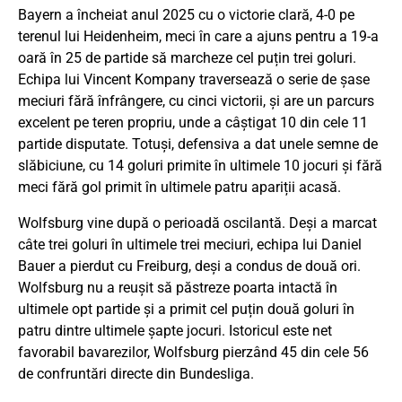
Bayern a încheiat anul 2025 cu o victorie clară, 4-0 pe
terenul lui Heidenheim, meci în care a ajuns pentru a 19-a
oară în 25 de partide să marcheze cel puțin trei goluri.
Echipa lui Vincent Kompany traversează o serie de șase
meciuri fără înfrângere, cu cinci victorii, și are un parcurs
excelent pe teren propriu, unde a câștigat 10 din cele 11
partide disputate. Totuși, defensiva a dat unele semne de
slăbiciune, cu 14 goluri primite în ultimele 10 jocuri și fără
meci fără gol primit în ultimele patru apariții acasă.
Wolfsburg vine după o perioadă oscilantă. Deși a marcat
câte trei goluri în ultimele trei meciuri, echipa lui Daniel
Bauer a pierdut cu Freiburg, deși a condus de două ori.
Wolfsburg nu a reușit să păstreze poarta intactă în
ultimele opt partide și a primit cel puțin două goluri în
patru dintre ultimele șapte jocuri. Istoricul este net
favorabil bavarezilor, Wolfsburg pierzând 45 din cele 56
de confruntări directe din Bundesliga.