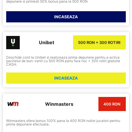
depunere si primesti 50% bonus pana la 500 RON.
INCASEAZA
Unibet
500 RON + 300 ROTIRI
Deschide cont la Unibet si realizeaza prima depunere pentru a activa
pachetul de bun-venit cu 500 RON pariu fara risc + 300 rotiri gratuite
CASH.
INCASEAZA
Winmasters
400 RON
Winmasters ofera bonus 100% pana la 400 RON noilor jucatori pentru
prima depunere efectuata.