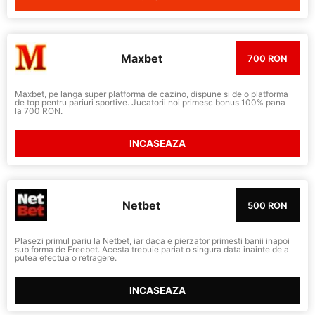
Maxbet
700 RON
Maxbet, pe langa super platforma de cazino, dispune si de o platforma
de top pentru pariuri sportive. Jucatorii noi primesc bonus 100% pana
la 700 RON.
INCASEAZA
Netbet
500 RON
Plasezi primul pariu la Netbet, iar daca e pierzator primesti banii inapoi
sub forma de Freebet. Acesta trebuie pariat o singura data inainte de a
putea efectua o retragere.
INCASEAZA