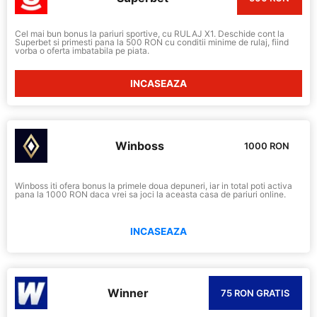
Cel mai bun bonus la pariuri sportive, cu RULAJ X1. Deschide cont la
Superbet si primesti pana la 500 RON cu conditii minime de rulaj, fiind
vorba o oferta imbatabila pe piata.
INCASEAZA
Winboss
1000 RON
Winboss iti ofera bonus la primele doua depuneri, iar in total poti activa
pana la 1000 RON daca vrei sa joci la aceasta casa de pariuri online.
INCASEAZA
Winner
75 RON GRATIS