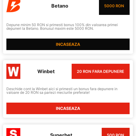
Betano
5000 RON
Depune minim 50 RON si primesti bonus 100% din valoarea primei
depuneri la Betano. Bonusul maxim este 5000 RON.
INCASEAZA
Winbet
20 RON FARA DEPUNERE
Deschide cont la Winbet aici si primesti un bonus fara depunere in
valoare de 20 RON sa pariezi meciurile preferate!
INCASEAZA
Superbet
500 RON