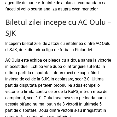
agentiile de pariere. Inainte de a plasa, recomandam sa
faceti si voi o scurta analiza asupra evenimentelor.
Biletul zilei incepe cu AC Oulu –
SJK
Incepem biletul zilei de astazi cu intalnriea dintre AC Oulu
si SJK, duel din prima liga de fotbal a Finlandei.
AC Oulu este echipa ce pleaca cu a doua sansa la victorie
in acest duel. Echipa vine dupa o infrangere suferita in
ultima partida disputata, intr-un meci de cupa, fiind
invinsa de cei de la SJK, in deplasare, scor 2-0. Ultima
partida disputata pe teren propriu i-a adus echipei o
victorie la limita contra celor de la KuPS, intr-un meci de
campionat, scor 1-0. Oulu traverseaza o perioada buna,
acestia bifand nu mai putin de 3 victorii in ultimele 5
partide disputate. Doua dintre victorii s-au inregistrat in
cupa, in fata unor adversari inferiori.