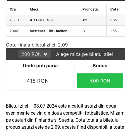
Ora
Meci
Pronostic
Cota
18:00
AC Oulu - SJK
X2
1.35
20:00
Vasteras - BK Hacken
3+
1.55
Cota finala biletul zilei: 2.09
Alege miza pe biletul zilei
Unde poti paria
Bonus
418 RON
500 RON
Biletul zilei – 08.07.2024 este alcatuit astazi din doua
evenimente ce vin din doua competitii fotbalistice. Mizam
pe dueluri din Finlanda si Suedia. Cota totala a biletului
propus astazi este de 2.09, acesta fiind disponibil la toate