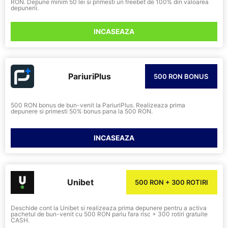
RON. Depune minim 50 lei si primesti un freebet de 100% din valoarea
depunerii.
INCASEAZA
PariuriPlus
500 RON BONUS
500 RON bonus de bun-venit la PariuriPlus. Realizeaza prima
depunere si primesti 50% bonus pana la 500 RON.
INCASEAZA
Unibet
500 RON + 300 ROTIRI
Deschide cont la Unibet si realizeaza prima depunere pentru a activa
pachetul de bun-venit cu 500 RON pariu fara risc + 300 rotiri gratuite
CASH.