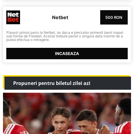
Netbet
500 RON
Plasezi primul pariu la Netbet, iar daca e pierzator primesti banii inapoi
sub forma de Freebet. Acesta trebuie pariat o singura data inainte de a
putea efectua o retragere.
INCASEAZA
Propuneri pentru biletul zilei azi