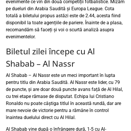
evenimente ce vin din două competiții fotbalistice. Mizăm
pe dueluri din Arabia Saudită și Europa League. Cota
totală a biletului propus astăzi este de 2.44, acesta fiind
disponibil la toate agențiile de pariere. Înainte de a plasa,
recomandăm să faceți și voi o scurtă analiză asupra
evenimentelor.
Biletul zilei începe cu Al
Shabab – Al Nassr
Al Shabab – Al Nassr este un meci important în lupta
pentru titlu din Arabia Saudită. Al Nassr este lider, cu 79
de puncte, și are doar două puncte avans față de Al Hilal,
cu trei etape rămase de disputat. Echipa lui Cristiano
Ronaldo nu poate câștiga titlul în această rundă, dar are
mare nevoie de victorie pentru a rămâne în control
înaintea duelului direct cu Al Hilal.
Al Shabab vine după o înfrângere dură, 1-5 cu Al-