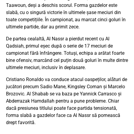
Taawoun, deși a deschis scorul. Forma gazdelor este
slabă, cu o singură victorie în ultimele șase meciuri din
toate competițiile. În campionat, au marcat cinci goluri în
ultimele partide, dar au primit zece.
De partea cealaltă, Al Nassr a pierdut recent cu Al
Qadsiah, primul eșec după o serie de 17 meciuri de
campionat fără înfrângere. Totuși, echipa a arătat foarte
bine ofensiv, marcând cel puțin două goluri în multe dintre
ultimele meciuri, inclusiv în deplasare.
Cristiano Ronaldo va conduce atacul oaspeților, alǎturi de
jucători precum Sadio Mane, Kingsley Coman și Marcelo
Brozovic. Al Shabab se va baza pe Yannick Carrasco și
Abderrazak Hamdallah pentru a pune probleme. Chiar
dacă presiunea titlului poate face partida tensionată,
forma slabă a gazdelor face ca Al Nassr să pornească
drept favorită.