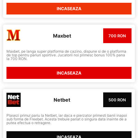
INCASEAZA
Maxbet
700 RON
Maxbet, pe langa super platforma de cazino, dispune si de o platforma
de top pentru pariuri sportive. Jucatorii noi primesc bonus 100% pana
la 700 RON.
INCASEAZA
Netbet
500 RON
Plasezi primul pariu la Netbet, iar daca e pierzator primesti banii inapoi
sub forma de Freebet. Acesta trebuie pariat o singura data inainte de a
putea efectua o retragere.
INCASEAZA