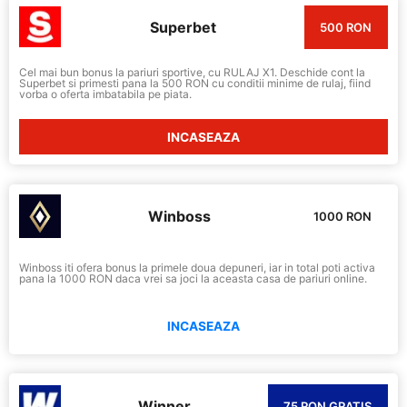
Superbet
500 RON
Cel mai bun bonus la pariuri sportive, cu RULAJ X1. Deschide cont la
Superbet si primesti pana la 500 RON cu conditii minime de rulaj, fiind
vorba o oferta imbatabila pe piata.
INCASEAZA
Winboss
1000 RON
Winboss iti ofera bonus la primele doua depuneri, iar in total poti activa
pana la 1000 RON daca vrei sa joci la aceasta casa de pariuri online.
INCASEAZA
Winner
75 RON GRATIS