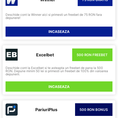
Deschide cont la Winner aici si primesti un freebet de 75 RON fara
depunere!
INCASEAZA
Excelbet
500 RON FREEBET
Deschide cont la Excelbet si te asteapta un freebet de pana la 500
RON. Depune minim 50 lei si primesti un freebet de 100% din valoarea
depunerii.
INCASEAZA
PariuriPlus
500 RON BONUS