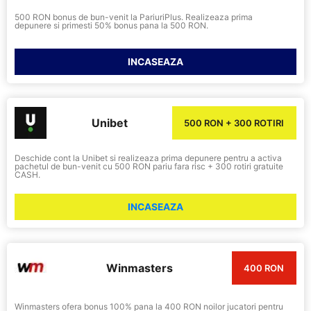
500 RON bonus de bun-venit la PariuriPlus. Realizeaza prima
depunere si primesti 50% bonus pana la 500 RON.
INCASEAZA
Unibet
500 RON + 300 ROTIRI
Deschide cont la Unibet si realizeaza prima depunere pentru a activa
pachetul de bun-venit cu 500 RON pariu fara risc + 300 rotiri gratuite
CASH.
INCASEAZA
Winmasters
400 RON
Winmasters ofera bonus 100% pana la 400 RON noilor jucatori pentru