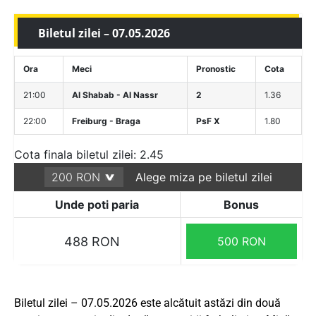
Biletul zilei – 07.05.2026
Ora
Meci
Pronostic
Cota
21:00
Al Shabab - Al Nassr
2
1.36
22:00
Freiburg - Braga
PsF X
1.80
Cota finala biletul zilei: 2.45
Alege miza pe biletul zilei
Unde poti paria
Bonus
488 RON
500 RON
Biletul zilei – 07.05.2026 este alcătuit astăzi din două