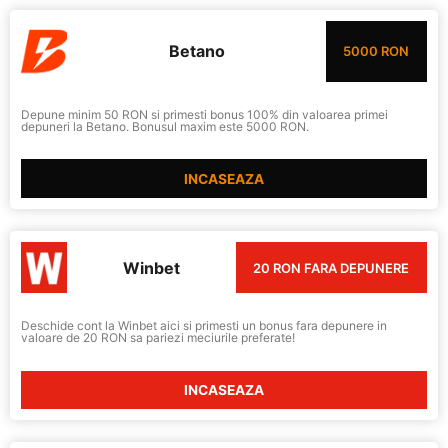
Betano
5000 RON
Depune minim 50 RON si primesti bonus 100% din valoarea primei
depuneri la Betano. Bonusul maxim este 5000 RON.
INCASEAZA
Winbet
20 RON FARA DEPUNERE
Deschide cont la Winbet aici si primesti un bonus fara depunere in
valoare de 20 RON sa pariezi meciurile preferate!
INCASEAZA