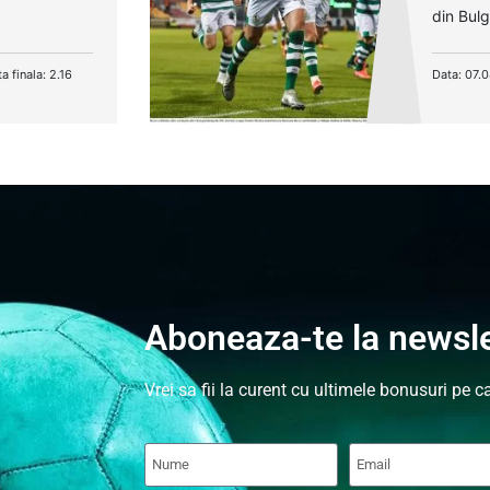
din Bulga
a finala: 2.16
Data: 07.
Aboneaza-te la newsle
Vrei sa fii la curent cu ultimele bonusuri pe c