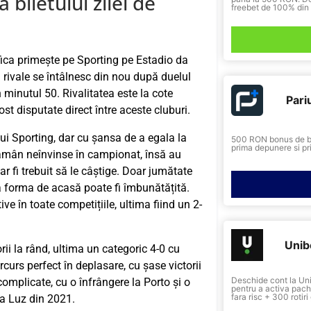
 biletului zilei de
freebet de 100% din 
fica primește pe Sporting pe Estadio da
 rivale se întâlnesc din nou după duelul
 minutul 50. Rivalitatea este la cote
Pari
st disputate direct între aceste cluburi.
 lui Sporting, dar cu șansa de a egala la
500 RON bonus de bu
prima depunere si p
 rămân neînvinse în campionat, însă au
ar fi trebuit să le câștige. Doar jumătate
că forma de acasă poate fi îmbunătățită.
ive în toate competițiile, ultima fiind un 2-
Unib
rii la rând, ultima un categoric 4-0 cu
curs perfect în deplasare, cu șase victorii
Deschide cont la Un
complicate, cu o înfrângere la Porto și o
pentru a activa pac
fara risc + 300 rotir
Da Luz din 2021.