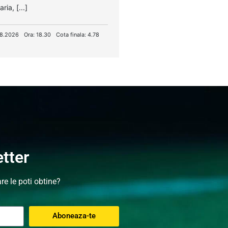
ria, [...]
08.2026
Ora: 18.30
Cota finala: 4.78
tter
are le poti obtine?
Aboneaza-te