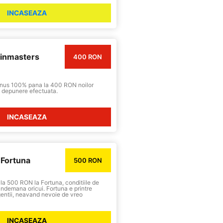
INCASEAZA
inmasters
400 RON
onus 100% pana la 400 RON noilor
a depunere efectuata.
INCASEAZA
Fortuna
500 RON
la 500 RON la Fortuna, conditiile de
la indemana oricui. Fortuna e printre
gentii, neavand nevoie de vreo
INCASEAZA