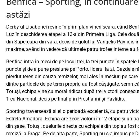
Benfica – Sporting, în continuarea
astăzi
Derby-ul Lisabonei revine în prim-plan vineri seara, când Ben
Luz în deschiderea etapei a 13-a din Primeira Liga. Cele două
din Supercupă din vară, decis de golul lui Vangelis Pavlidis în
maxime, având în vedere că ultimele patru trofee interne au fo
Benfica intră în meci de pe locul trei, la trei puncte în spatele
puncte și de a pune presiune pe Porto, liderul la zi. Gazdele
pierdut teren din cauza remizelor, mai ales în meciuri pe care 
dintre partidele de pe teren propriu au fost câștigate, semn 
Totuși, echipa vine cu moral ridicat după trei victorii consecut
1 cu Nacional, decis pe final prin Prestianni și Pavlidis.
Sporting traversează și el o perioadă excelentă, cu patru victo
Estrela Amadora. Echipa are zece victorii în 12 etape și un par
din șase. Totuși, duelurile directe cu echipele din top au fost 
remiză la Braga. Pe de altă parte, Sporting nu s-a impus pe 