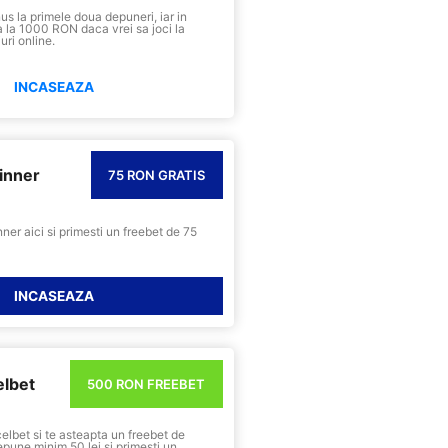
us la primele doua depuneri, iar in
a la 1000 RON daca vrei sa joci la
uri online.
INCASEAZA
inner
75 RON GRATIS
ner aici si primesti un freebet de 75
INCASEAZA
elbet
500 RON FREEBET
elbet si te asteapta un freebet de
une minim 50 lei si primesti un