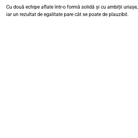
Cu două echipe aflate într-o formă solidă și cu ambiții uriașe,
iar un rezultat de egalitate pare cât se poate de plauzibil.