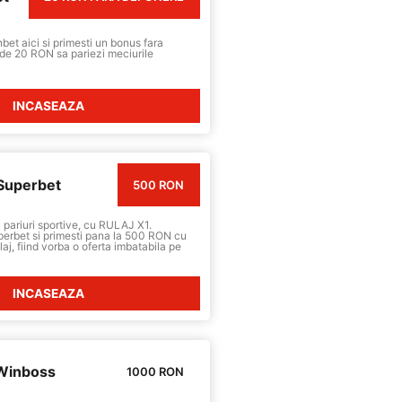
bet aici si primesti un bonus fara
de 20 RON sa pariezi meciurile
INCASEAZA
Superbet
500 RON
 pariuri sportive, cu RULAJ X1.
perbet si primesti pana la 500 RON cu
laj, fiind vorba o oferta imbatabila pe
INCASEAZA
Winboss
1000 RON