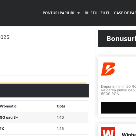
PONTURI PARIURI
BILETUL ZILEI
CASE DE PA
Bonusur
Depune minim 50 RO
valoarea primei dep
5000 RON.
Pronostic
Cota
GG sau 3+
1.40
1X
1.45
Winb