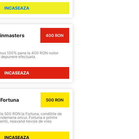
INCASEAZA
inmasters
400 RON
onus 100% pana la 400 RON noilor
a depunere efectuata.
INCASEAZA
Fortuna
500 RON
la 500 RON la Fortuna, conditiile de
la indemana oricui. Fortuna e printre
gentii, neavand nevoie de vreo
INCASEAZA