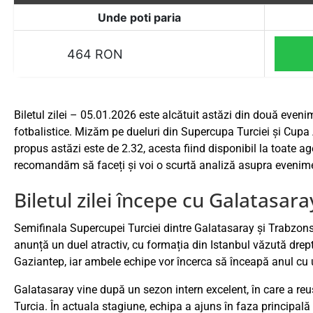
Unde poti paria
464 RON
Biletul zilei – 05.01.2026 este alcătuit astăzi din două eveni
fotbalistice. Mizăm pe dueluri din Supercupa Turciei și Cupa Af
propus astăzi este de 2.32, acesta fiind disponibil la toate age
recomandăm să faceți și voi o scurtă analiză asupra evenime
Biletul zilei începe cu Galatasar
Semifinala Supercupei Turciei dintre Galatasaray și Trabzon
anunță un duel atractiv, cu formația din Istanbul văzută drept
Gaziantep, iar ambele echipe vor încerca să înceapă anul cu 
Galatasaray vine după un sezon intern excelent, în care a reu
Turcia. În actuala stagiune, echipa a ajuns în faza principală