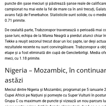
puncte din șase meciuri și păstrează șanse reale de calificar
campionat nu mai este la fel de mare ca în anii trecuți, Galata 
avans față de Fenerbahce. Statisticile sunt solide, cu o medi
0.71 primite.
De cealaltă parte, Trabzonspor traversează o perioadă mai co
șase luni, echipa de la Marea Neagră a pierdut atunci chiar în
Tekke a reușit sezonul trecut doar un loc șapte, iar deși actu
rezultatele recente nu sunt convingătoare. Trabzonspor a obț
etape și a fost eliminată din cupă de Genclerbirligi. Media o
meci, cu 1.18 primite.
Nigeria – Mozambic, în continuare
astăzi
Meciul dintre Nigeria și Mozambic, programat pe 5 ianuarie 2
Cupei Africii pe Națiuni și pornește cu Super Vulturii în postur
Grupa C cu maximum de puncte și vizează un nou parcurs lu