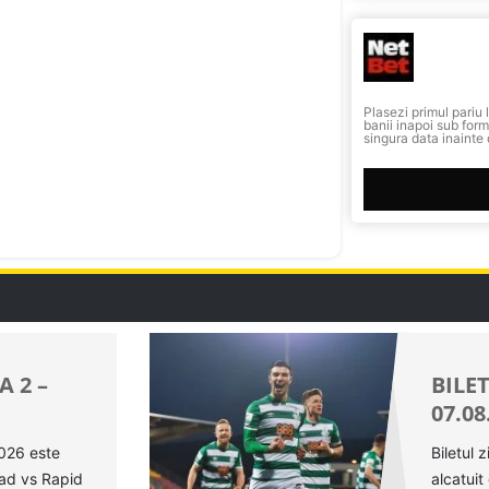
Plasezi primul pariu 
banii inapoi sub for
singura data inainte
A 2 –
BILET
07.08
2026 este
Biletul 
rad vs Rapid
alcatuit 