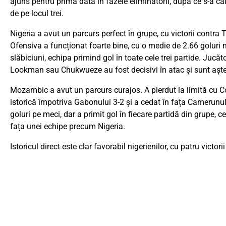
ajuns pentru prima dată în fazele eliminatorii, după ce s-a ca
de pe locul trei.
Nigeria a avut un parcurs perfect în grupe, cu victorii contra 
Ofensiva a funcționat foarte bine, cu o medie de 2.66 goluri 
slăbiciuni, echipa primind gol în toate cele trei partide. Ju
Lookman sau Chukwueze au fost decisivi în atac și sunt aște
Mozambic a avut un parcurs curajos. A pierdut la limită cu Coa
istorică împotriva Gabonului 3-2 și a cedat în fața Camerunu
goluri pe meci, dar a primit gol în fiecare partidă din grupe, 
fața unei echipe precum Nigeria.
Istoricul direct este clar favorabil nigerienilor, cu patru victori