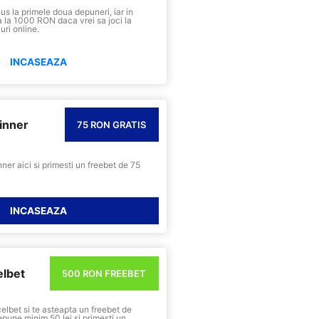
us la primele doua depuneri, iar in
a la 1000 RON daca vrei sa joci la
uri online.
INCASEAZA
inner
75 RON GRATIS
ner aici si primesti un freebet de 75
INCASEAZA
elbet
500 RON FREEBET
elbet si te asteapta un freebet de
une minim 50 lei si primesti un