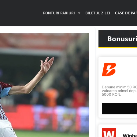
PONTURI PARIURI
BILETUL ZILEI
CASE DE PA
Bonusur
Depune minim 50 RO
valoarea primei dep
5000 RON.
Winb