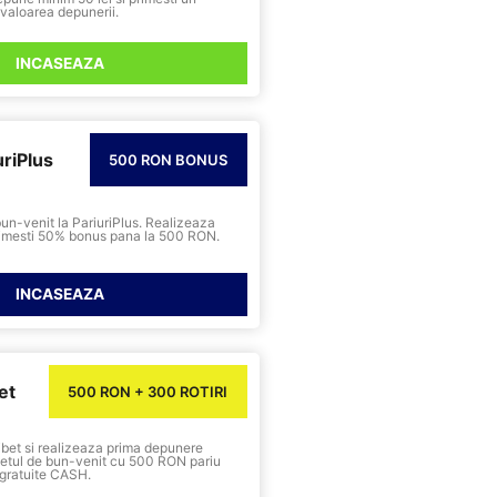
valoarea depunerii.
INCASEAZA
uriPlus
500 RON BONUS
n-venit la PariuriPlus. Realizeaza
rimesti 50% bonus pana la 500 RON.
INCASEAZA
et
500 RON + 300 ROTIRI
ibet si realizeaza prima depunere
hetul de bun-venit cu 500 RON pariu
i gratuite CASH.