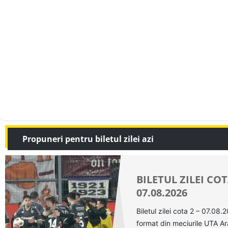
Propuneri pentru biletul zilei azi
BILETUL ZILEI COT
07.08.2026
Biletul zilei cota 2 – 07.08.
format din meciurile UTA A