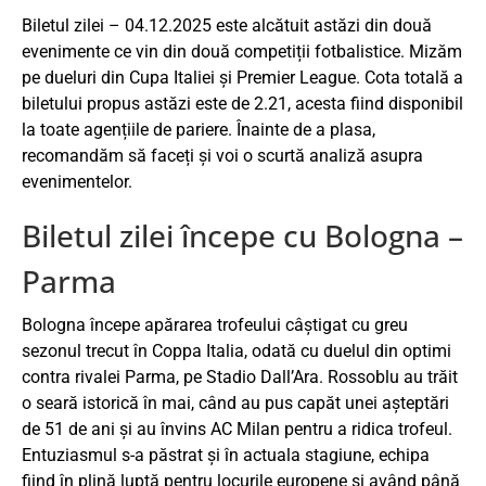
Biletul zilei – 04.12.2025 este alcătuit astăzi din două
evenimente ce vin din două competiții fotbalistice. Mizăm
pe dueluri din Cupa Italiei și Premier League. Cota totală a
biletului propus astăzi este de 2.21, acesta fiind disponibil
la toate agențiile de pariere. Înainte de a plasa,
recomandăm să faceți și voi o scurtă analiză asupra
evenimentelor.
Biletul zilei începe cu Bologna –
Parma
Bologna începe apărarea trofeului câștigat cu greu
sezonul trecut în Coppa Italia, odată cu duelul din optimi
contra rivalei Parma, pe Stadio Dall’Ara. Rossoblu au trăit
o seară istorică în mai, când au pus capăt unei așteptări
de 51 de ani și au învins AC Milan pentru a ridica trofeul.
Entuziasmul s-a păstrat și în actuala stagiune, echipa
fiind în plină luptă pentru locurile europene și având până