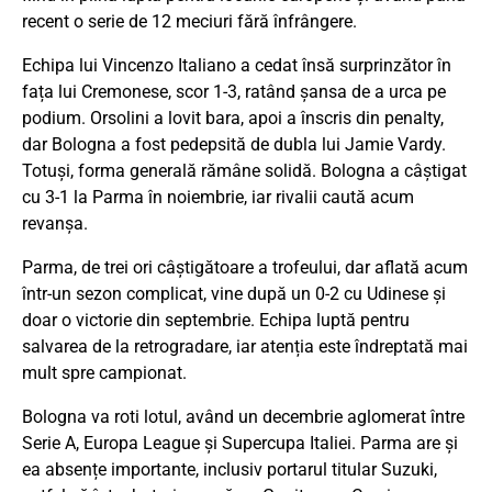
recent o serie de 12 meciuri fără înfrângere.
Echipa lui Vincenzo Italiano a cedat însă surprinzător în
fața lui Cremonese, scor 1-3, ratând șansa de a urca pe
podium. Orsolini a lovit bara, apoi a înscris din penalty,
dar Bologna a fost pedepsită de dubla lui Jamie Vardy.
Totuși, forma generală rămâne solidă. Bologna a câștigat
cu 3-1 la Parma în noiembrie, iar rivalii caută acum
revanșa.
Parma, de trei ori câștigătoare a trofeului, dar aflată acum
într-un sezon complicat, vine după un 0-2 cu Udinese și
doar o victorie din septembrie. Echipa luptă pentru
salvarea de la retrogradare, iar atenția este îndreptată mai
mult spre campionat.
Bologna va roti lotul, având un decembrie aglomerat între
Serie A, Europa League și Supercupa Italiei. Parma are și
ea absențe importante, inclusiv portarul titular Suzuki,