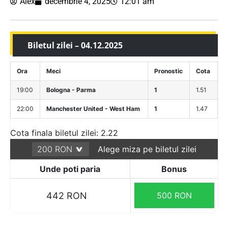
Alex
decembrie 4, 2025
12:01 am
Biletul zilei – 04.12.2025
Ora
Meci
Pronostic
Cota
19:00
Bologna - Parma
1
1.51
22:00
Manchester United - West Ham
1
1.47
Cota finala biletul zilei: 2.22
Alege miza pe biletul zilei
Unde poti paria
Bonus
442 RON
500 RON