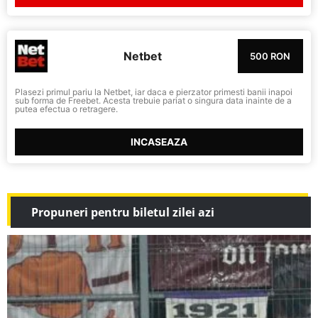
Netbet
500 RON
Plasezi primul pariu la Netbet, iar daca e pierzator primesti banii inapoi
sub forma de Freebet. Acesta trebuie pariat o singura data inainte de a
putea efectua o retragere.
INCASEAZA
Propuneri pentru biletul zilei azi