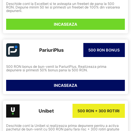
Deschide cont la Excelbet si te asteapta un freebet de pana la 500
RON. Depune minim 50 lei si primesti un freebet de 100% din valoarea
depunerii.
INCASEAZA
PariuriPlus
500 RON BONUS
500 RON bonus de bun-venit la PariuriPlus. Realizeaza prima
depunere si primesti 50% bonus pana la 500 RON.
INCASEAZA
Unibet
500 RON + 300 ROTIRI
Deschide cont la Unibet si realizeaza prima depunere pentru a activa
pachetul de bun-venit cu 500 RON pariu fara risc + 300 rotiri gratuite