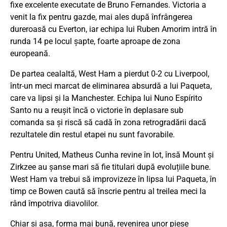
fixe excelente executate de Bruno Fernandes. Victoria a
venit la fix pentru gazde, mai ales după înfrângerea
dureroasă cu Everton, iar echipa lui Ruben Amorim intră în
runda 14 pe locul șapte, foarte aproape de zona
europeană.
De partea cealaltă, West Ham a pierdut 0-2 cu Liverpool,
într-un meci marcat de eliminarea absurdă a lui Paqueta,
care va lipsi și la Manchester. Echipa lui Nuno Espírito
Santo nu a reușit încă o victorie în deplasare sub
comanda sa și riscă să cadă în zona retrogradării dacă
rezultatele din restul etapei nu sunt favorabile.
Pentru United, Matheus Cunha revine în lot, însă Mount și
Zirkzee au șanse mari să fie titulari după evoluțiile bune.
West Ham va trebui să improvizeze în lipsa lui Paqueta, în
timp ce Bowen caută să înscrie pentru al treilea meci la
rând împotriva diavolilor.
Chiar și așa, forma mai bună, revenirea unor piese