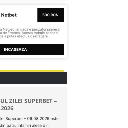
Netbet
500 RON
la Netbet, iar daca e pierzator primesti
ma de Freebet. Acesta trebuie pariat o
 de a putea efectua o retragere.
INCASEAZA
UL ZILEI SUPERBET –
.2026
zilei Superbet – 06.08.2026 este
din patru intalniri alese din