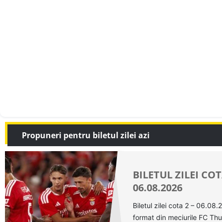
Propuneri pentru biletul zilei azi
BILETUL ZILEI COT
06.08.2026
Biletul zilei cota 2 – 06.08
format din meciurile FC Thu