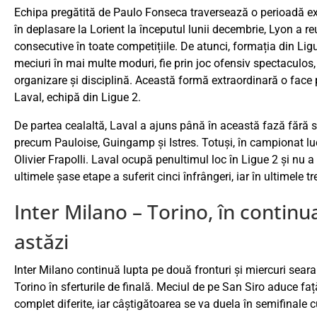
Echipa pregătită de Paulo Fonseca traversează o perioadă ex
în deplasare la Lorient la începutul lunii decembrie, Lyon a re
consecutive în toate competițiile. De atunci, formația din Li
meciuri în mai multe moduri, fie prin joc ofensiv spectaculos, 
organizare și disciplină. Această formă extraordinară o face 
Laval, echipă din Ligue 2.
De partea cealaltă, Laval a ajuns până în această fază fără 
precum Pauloise, Guingamp și Istres. Totuși, în campionat luc
Olivier Frapolli. Laval ocupă penultimul loc în Ligue 2 și nu 
ultimele șase etape a suferit cinci înfrângeri, iar în ultimele 
Inter Milano – Torino, în continua
astăzi
Inter Milano continuă lupta pe două fronturi și miercuri seara 
Torino în sferturile de finală. Meciul de pe San Siro aduce f
complet diferite, iar câștigătoarea se va duela în semifinale