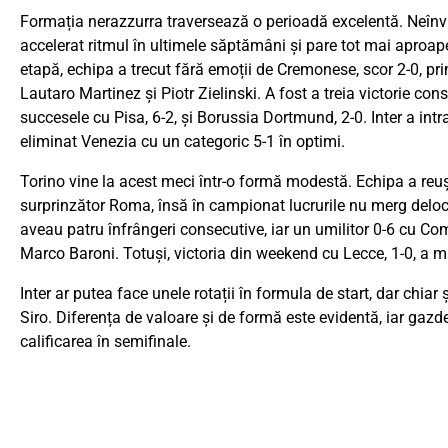
Formația nerazzurra traversează o perioadă excelentă. Neînvin
accelerat ritmul în ultimele săptămâni și pare tot mai aproap
etapă, echipa a trecut fără emoții de Cremonese, scor 2-0, pri
Lautaro Martinez și Piotr Zielinski. A fost a treia victorie con
succesele cu Pisa, 6-2, și Borussia Dortmund, 2-0. Inter a intra
eliminat Venezia cu un categoric 5-1 în optimi.
Torino vine la acest meci într-o formă modestă. Echipa a reuș
surprinzător Roma, însă în campionat lucrurile nu merg deloc b
aveau patru înfrângeri consecutive, iar un umilitor 0-6 cu Co
Marco Baroni. Totuși, victoria din weekend cu Lecce, 1-0, a ma
Inter ar putea face unele rotații în formula de start, dar chia
Siro. Diferența de valoare și de formă este evidentă, iar gazd
calificarea în semifinale.