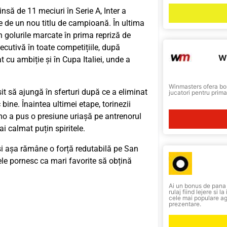
să de 11 meciuri în Serie A, Inter a
e de un nou titlu de campioană. În ultima
n golurile marcate în prima repriză de
secutivă în toate competițiile, după
W
t cu ambiție și în Cupa Italiei, unde a
Winmasters ofera b
it să ajungă în sferturi după ce a eliminat
jucatori pentru prim
ine. Înaintea ultimei etape, torinezii
mo a pus o presiune uriașă pe antrenorul
i calmat puțin spiritele.
r și așa rămâne o forță redutabilă pe San
ele pornesc ca mari favorite să obțină
Ai un bonus de pana 
rulaj fiind lejere si 
cele mai populare a
prezentare.