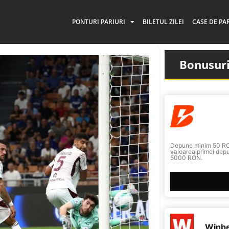
PONTURI PARIURI
BILETUL ZILEI
CASE DE PA
Bonusur
Depune minim 50 RO
valoarea primei dep
5000 RON.
Winb