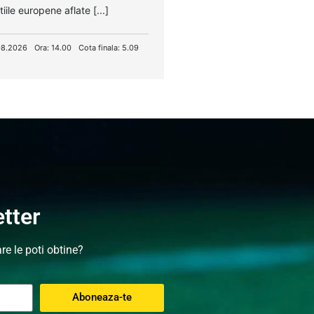
iile europene aflate [...]
08.2026
Ora: 14.00
Cota finala: 5.09
tter
are le poti obtine?
Aboneaza-te