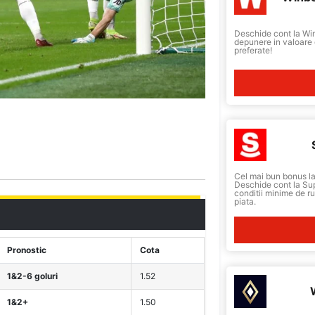
Deschide cont la Win
depunere in valoare 
preferate!
Cel mai bun bonus la
Deschide cont la Su
conditii minime de ru
piata.
Pronostic
Cota
1&2-6 goluri
1.52
1&2+
1.50