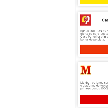
Cas
Bonus 200 RON cu ru
oferta pe care jucato
Casa Pariurilor prin 
bonus de pe piata.
Maxbet, pe langa sup
o platforma de top pe
primesc bonus 100%