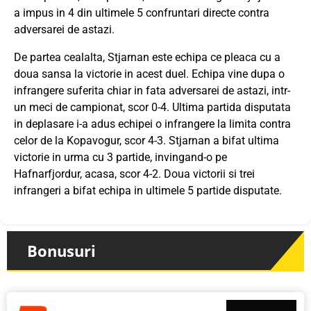
a impus in 4 din ultimele 5 confruntari directe contra
adversarei de astazi.
De partea cealalta, Stjarnan este echipa ce pleaca cu a
doua sansa la victorie in acest duel. Echipa vine dupa o
infrangere suferita chiar in fata adversarei de astazi, intr-
un meci de campionat, scor 0-4. Ultima partida disputata
in deplasare i-a adus echipei o infrangere la limita contra
celor de la Kopavogur, scor 4-3. Stjarnan a bifat ultima
victorie in urma cu 3 partide, invingand-o pe
Hafnarfjordur, acasa, scor 4-2. Doua victorii si trei
infrangeri a bifat echipa in ultimele 5 partide disputate.
Bonusuri