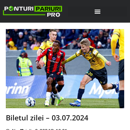
Biletul zilei – 03.07.2024