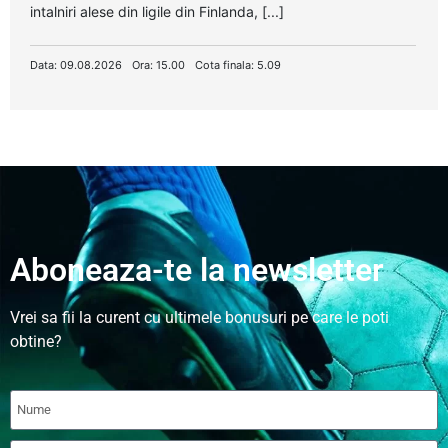
intalniri alese din ligile din Finlanda, [...]
Data: 09.08.2026
Ora: 15.00
Cota finala: 5.09
Aboneaza-te la newsletter
Vrei sa fii la curent cu ultimele bonusuri pe care le poti
obtine?