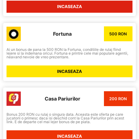
INCASEAZA
Fortuna
500 RON
Ai un bonus de pana la 500 RON la Fortuna, conditiile de rulaj fiind
lejere si la indemana oricui. Fortuna e printre cele mai populare agentii,
neavand nevoie de vreo prezentare.
INCASEAZA
Casa Pariurilor
200 RON
Bonus 200 RON cu rulaj o singura data. Aceasta este oferta pe care
jucatorii o primesc daca isi deschid cont la Casa Pariurilor prin acest
link. E de departe cel mai lejer bonus de pe piata.
INCASEAZA