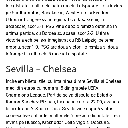
inregistrate in ultimele patru meciuri disputate. Le-a invins
pe Southampton, Basaksehir, West Brom si Everton.
Ultima infrangere s-a inregistrat cu Basaksehir, in
deplasare, scor 2-1. PSG vine dupa o remiza obtinuta in
ultima partida, cu Bordeaux, acasa, scor 2-2. Ultima
victorie a echipei s-a inregistrat cu RB Leipzig, pe teren
propriu, scor 1-0. PSG are doua victorii, o remiza si doua
infrangeri in ultimele 5 meciuri disputate.
Sevilla – Chelsea
Incheiem biletul zilei cu intalnirea dintre Sevilla si Chelsea,
meci din etapa cu numarul 5 din grupele UEFA
Champions League. Partida se va disputa pe Estadio
Ramon Sanchez Pizjuan, incepand cu ora 22:00, avandu-l
la centru pe A. Soares Dias. Sevilla vine dupa 5 victorii
consecutive obtinute in ultimele 5 meciuri disputate. Le-a
invins pe Huesca, Krasnodar, Celta Vigo si Osasuna.