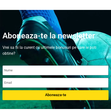
Aboneaza-te la newsletter
Vrei sa fii la curent cu ultimele bonusuri pe care le poti
obtine?
Aboneaza-te