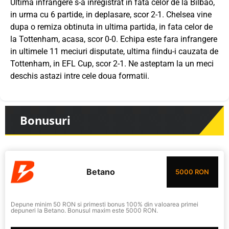
Ultima infrangere s-a inregistrat in fata celor de la Bilbao,
in urma cu 6 partide, in deplasare, scor 2-1. Chelsea vine
dupa o remiza obtinuta in ultima partida, in fata celor de
la Tottenham, acasa, scor 0-0. Echipa este fara infrangere
in ultimele 11 meciuri disputate, ultima fiindu-i cauzata de
Tottenham, in EFL Cup, scor 2-1. Ne asteptam la un meci
deschis astazi intre cele doua formatii.
Bonusuri
Betano
5000 RON
Depune minim 50 RON si primesti bonus 100% din valoarea primei
depuneri la Betano. Bonusul maxim este 5000 RON.