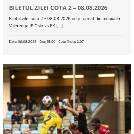
BILETUL ZILEI COTA 2 – 08.08.2026
Biletul zilei cota 2 – 08.08.2026 este format din meciurile
Valerenga IF Oslo vs FK [...]
Data: 08.08.2026
Ora: 15.00
Cota finala: 2.07