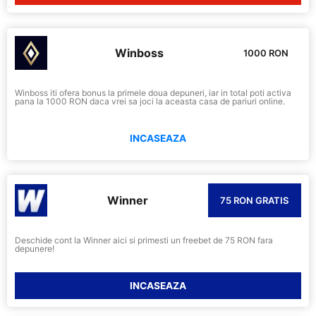
Winboss
1000 RON
Winboss iti ofera bonus la primele doua depuneri, iar in total poti activa
pana la 1000 RON daca vrei sa joci la aceasta casa de pariuri online.
INCASEAZA
Winner
75 RON GRATIS
Deschide cont la Winner aici si primesti un freebet de 75 RON fara
depunere!
INCASEAZA