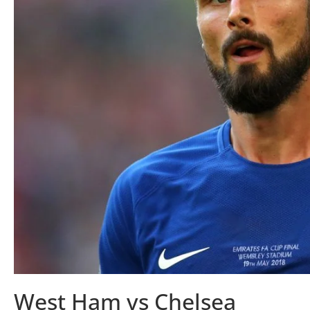
West Ham vs Chelsea