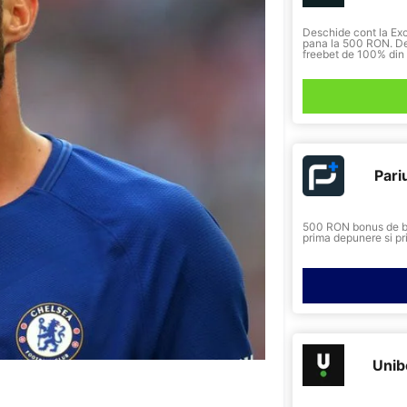
Deschide cont la Exc
pana la 500 RON. Dep
freebet de 100% din 
Pari
500 RON bonus de bu
prima depunere si p
Unib