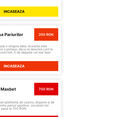
INCASEAZA
a Pariurilor
200 RON
laj o singura data. Aceasta este
rii o primesc daca isi deschid cont la
acest link. E de departe cel mai lejer
INCASEAZA
Maxbet
700 RON
er platforma de cazino, dispune si de
ntru pariuri sportive. Jucatorii noi
 pana la 700 RON.