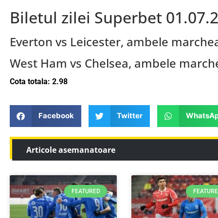
Biletul zilei Superbet 01.07.
Everton vs Leicester, ambele marche
West Ham vs Chelsea, ambele march
Cota totala: 2.98
Facebook
Twitter
WhatsA
Articole asemanatoare
FEATURED
FEATUR