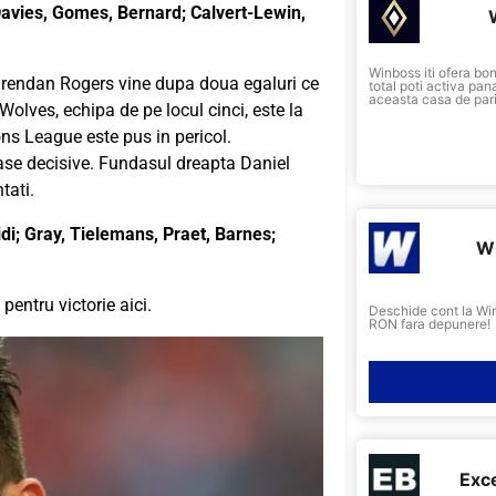
Davies, Gomes, Bernard; Calvert-Lewin,
Winboss iti ofera bon
e Brendan Rogers vine dupa doua egaluri ce
total poti activa pan
aceasta casa de pari
Wolves, echipa de pe locul cinci, este la
ons League este pus in pericol.
 pase decisive. Fundasul dreapta Daniel
tati.
di; Gray, Tielemans, Praet, Barnes;
W
pentru victorie aici.
Deschide cont la Win
RON fara depunere!
Exc