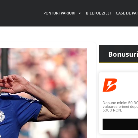
PONTURI PARIURI
BILETUL ZILEI
CASE DE PA
Bonusur
Depune minim 50 RO
valoarea primei dep
5000 RON.