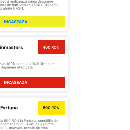
ibet si realizeaza prima depunere
hetul de bun-venit cu 500 RON pariu
i gratuite CASH.
INCASEAZA
inmasters
400 RON
onus 100% pana la 400 RON noilor
a depunere efectuata.
INCASEAZA
Fortuna
500 RON
la 500 RON la Fortuna, conditiile de
la indemana oricui. Fortuna e printre
gentii, neavand nevoie de vreo