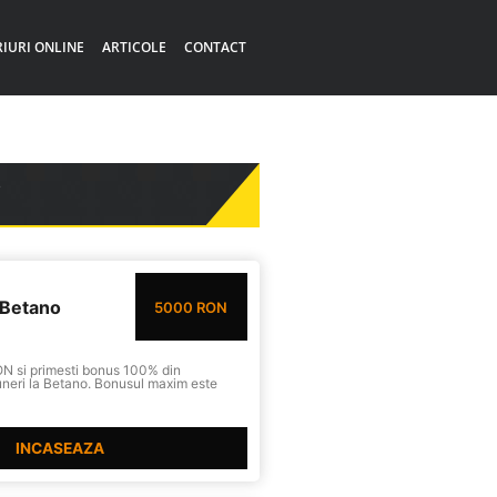
RIURI ONLINE
ARTICOLE
CONTACT
i
Betano
5000 RON
N si primesti bonus 100% din
uneri la Betano. Bonusul maxim este
INCASEAZA