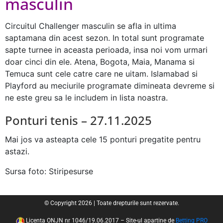
masculin
Circuitul Challenger masculin se afla in ultima
saptamana din acest sezon. In total sunt programate
sapte turnee in aceasta perioada, insa noi vom urmari
doar cinci din ele. Atena, Bogota, Maia, Manama si
Temuca sunt cele catre care ne uitam. Islamabad si
Playford au meciurile programate dimineata devreme si
ne este greu sa le includem in lista noastra.
Ponturi tenis – 27.11.2025
Mai jos va asteapta cele 15 ponturi pregatite pentru
astazi.
Sursa foto: Stiripesurse
© Copyright 2026 | Toate drepturile sunt rezervate.
Licenta ONJN nr 1046/19.06.2017 – Site-ul apartine de
Betting PRO