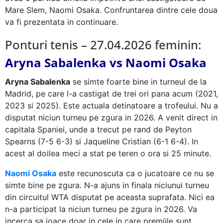
Mare Slem, Naomi Osaka. Confruntarea dintre cele doua
va fi prezentata in continuare.
Ponturi tenis – 27.04.2026 feminin:
Aryna Sabalenka vs Naomi Osaka
Aryna Sabalenka
se simte foarte bine in turneul de la
Madrid, pe care l-a castigat de trei ori pana acum (2021,
2023 si 2025). Este actuala detinatoare a trofeului. Nu a
disputat niciun turneu pe zgura in 2026. A venit direct in
capitala Spaniei, unde a trecut pe rand de Peyton
Spearns (7-5 6-3) si Jaqueline Cristian (6-1 6-4). In
acest al doilea meci a stat pe teren o ora si 25 minute.
Naomi Osaka
este recunoscuta ca o jucatoare ce nu se
simte bine pe zgura. N-a ajuns in finala niciunui turneu
din circuitul WTA disputat pe aceasta suprafata. Nici ea
n-a participat la niciun turneu pe zgura in 2026. Va
incerca sa joace doar in cele in care premiile sunt