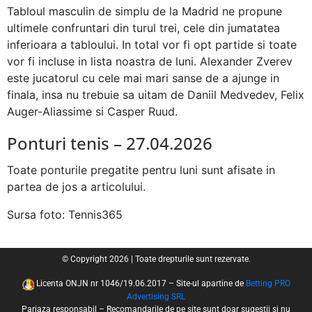
Tabloul masculin de simplu de la Madrid ne propune
ultimele confruntari din turul trei, cele din jumatatea
inferioara a tabloului. In total vor fi opt partide si toate
vor fi incluse in lista noastra de luni. Alexander Zverev
este jucatorul cu cele mai mari sanse de a ajunge in
finala, insa nu trebuie sa uitam de Daniil Medvedev, Felix
Auger-Aliassime si Casper Ruud.
Ponturi tenis – 27.04.2026
Toate ponturile pregatite pentru luni sunt afisate in
partea de jos a articolului.
Sursa foto: Tennis365
© Copyright 2026 | Toate drepturile sunt rezervate.
Licenta ONJN nr 1046/19.06.2017 – Site-ul apartine de
Betting PRO
Advertising SRL
Pariaza responsabil – Recomandarile de pe site sunt doar sugestii si nu