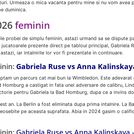
ri. Urmeaza o mica vacanta pentru mine si nu vom avea pon
pe duminica.
2026
feminin
le probei de simplu feminin, astazi urmand sa se dispute par
jucatoarele prezente direct pe tabloul principal, Gabriela R
tazi, iar intalnirile lor vor fi prezentate in continuare.
inin:
Gabriela Ruse vs Anna Kalinskay
teptam un parcurs cat mai bun la Wimbledon. Este adevarat 
ad Homburg a castigat in fata unei adversare de calibru, Li
ictorie pentru Gabriela la Bad Homburg, dupa ce a invins doua
est an. La Berlin a fost eliminata dupa prima intalnire. La 
deosebite pe aceasta suprafata. Abia in 2024 gasim o calificare
inin:
Gabriela Ruse vs Anna Kalinskaya 