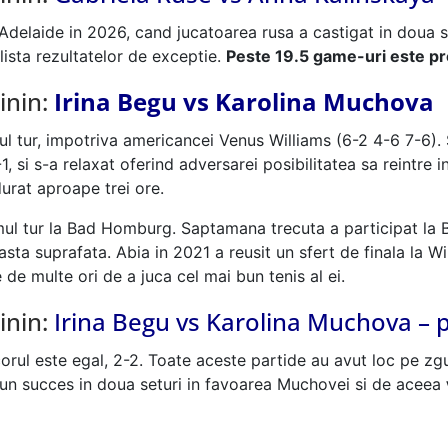
 Adelaide in 2026, cand jucatoarea rusa a castigat in doua s
ista rezultatelor de exceptie.
Peste 19.5 game-uri este p
inin:
Irina Begu vs Karolina Muchova
ul tur, impotriva americancei Venus Williams (6-2 4-6 7-6). 
 si s-a relaxat oferind adversarei posibilitatea sa reintre in 
urat aproape trei ore.
ul tur la Bad Homburg. Saptamana trecuta a participat la Berl
sta suprafata. Abia in 2021 a reusit un sfert de finala la 
e de multe ori de a juca cel mai bun tenis al ei.
inin:
Irina Begu vs Karolina Muchova – 
scorul este egal, 2-2. Toate aceste partide au avut loc pe z
 un succes in doua seturi in favoarea Muchovei si de aceea