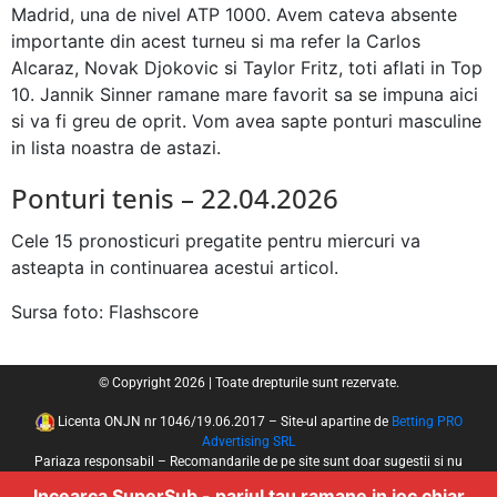
Madrid, una de nivel ATP 1000. Avem cateva absente
importante din acest turneu si ma refer la Carlos
Alcaraz, Novak Djokovic si Taylor Fritz, toti aflati in Top
10. Jannik Sinner ramane mare favorit sa se impuna aici
si va fi greu de oprit. Vom avea sapte ponturi masculine
in lista noastra de astazi.
Ponturi tenis – 22.04.2026
Cele 15 pronosticuri pregatite pentru miercuri va
asteapta in continuarea acestui articol.
Sursa foto: Flashscore
© Copyright 2026 | Toate drepturile sunt rezervate.
Licenta ONJN nr 1046/19.06.2017 – Site-ul apartine de
Betting PRO
Advertising SRL
Pariaza responsabil – Recomandarile de pe site sunt doar sugestii si nu
reprezinta ponturi sigure de castig!
Incearca SuperSub - pariul tau ramane in joc chiar