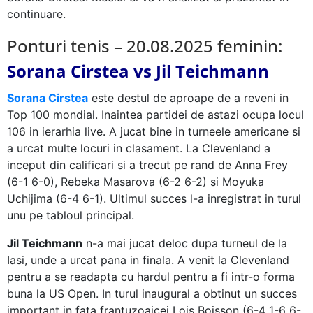
continuare.
Ponturi tenis – 20.08.2025 feminin:
Sorana Cirstea vs Jil Teichmann
Sorana Cirstea
este destul de aproape de a reveni in
Top 100 mondial. Inaintea partidei de astazi ocupa locul
106 in ierarhia live. A jucat bine in turneele americane si
a urcat multe locuri in clasament. La Clevenland a
inceput din calificari si a trecut pe rand de Anna Frey
(6-1 6-0), Rebeka Masarova (6-2 6-2) si Moyuka
Uchijima (6-4 6-1). Ultimul succes l-a inregistrat in turul
unu pe tabloul principal.
Jil Teichmann
n-a mai jucat deloc dupa turneul de la
Iasi, unde a urcat pana in finala. A venit la Clevenland
pentru a se readapta cu hardul pentru a fi intr-o forma
buna la US Open. In turul inaugural a obtinut un succes
important in fata frantuzoaicei Lois Boisson (6-4 1-6 6-