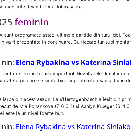
al meciurile devin tot mai interesante.
2025
feminin
A sunt programate astazi ultimele partide din turul doi. Toa
in va fi prezentata in continuare. Cu fiecare tur suplimentar
inin:
Elena Rybakina vs Katerina Sini
 victorie intr-un turneu important. Rezultatele din ultima pe
uprafete pe care se simte bine, ii poate oferi sanse bune de 
iarba din acest sezon. La s’Hertogenbosch a iesit din primul t
trecut de Mia Pohankova (7-6 6-1) si Ashlyn Krueger (6-4 6-2
i este la un nivel foarte bun.
inin:
Elena Rybakina vs Katerina Siniak