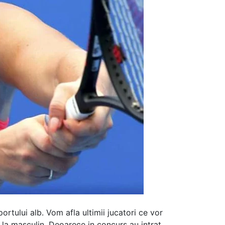
tului alb. Vom afla ultimii jucatori ce vor
 la masculin. Deoarece in concurs au intrat