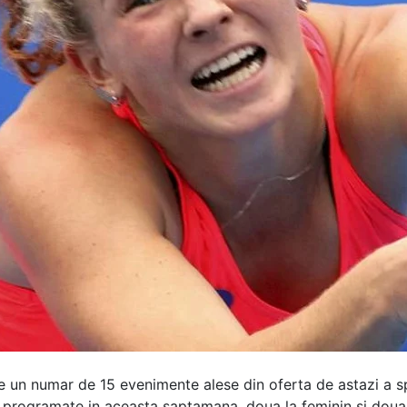
un numar de 15 evenimente alese din oferta de astazi a spor
nee programate in aceasta saptamana, doua la feminin si doua