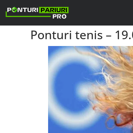
Ponturi tenis – 19