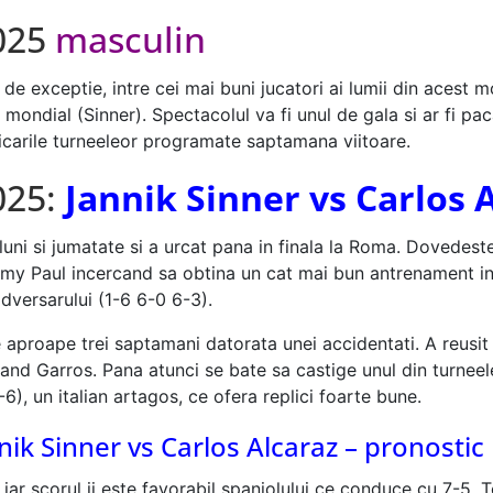
2025
masculin
 de exceptie, intre cei mai buni jucatori ai lumii din acest
ondial (Sinner). Spectacolul va fi unul de gala si ar fi pacat
ficarile turneeleor programate saptamana viitoare.
025:
Jannik Sinner vs Carlos 
luni si jumatate si a urcat pana in finala la Roma. Dovedest
mmy Paul incercand sa obtina un cat mai bun antrenament in 
adversarului (1-6 6-0 6-3).
aproape trei saptamani datorata unei accidentati. A reusit 
and Garros. Pana atunci se bate sa castige unul din turneele
6), un italian artagos, ce ofera replici foarte bune.
nik Sinner vs Carlos Alcaraz – pronostic
iar scorul ii este favorabil spaniolului ce conduce cu 7-5. T