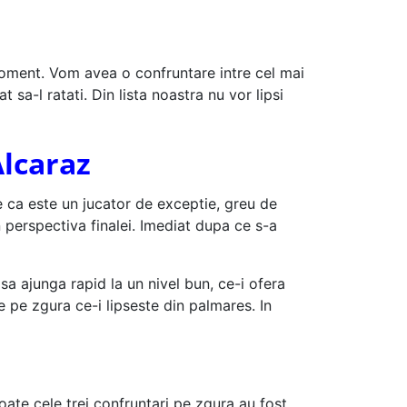
 moment. Vom avea o confruntare intre cel mai
 sa-l ratati. Din lista noastra nu vor lipsi
Alcaraz
e ca este un jucator de exceptie, greu de
perspectiva finalei. Imediat dupa ce s-a
sa ajunga rapid la un nivel bun, ce-i ofera
 pe zgura ce-i lipseste din palmares. In
oate cele trei confruntari pe zgura au fost