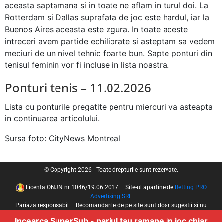
aceasta saptamana si in toate ne aflam in turul doi. La
Rotterdam si Dallas suprafata de joc este hardul, iar la
Buenos Aires aceasta este zgura. In toate aceste
intreceri avem partide echilibrate si asteptam sa vedem
meciuri de un nivel tehnic foarte bun. Sapte ponturi din
tenisul feminin vor fi incluse in lista noastra.
Ponturi tenis – 11.02.2026
Lista cu ponturile pregatite pentru miercuri va asteapta
in continuarea articolului.
Sursa foto: CityNews Montreal
© Copyright 2026 | Toate drepturile sunt rezervate.
Licenta ONJN nr 1046/19.06.2017 – Site-ul apartine de
Betting PRO
Advertising SRL
Pariaza responsabil – Recomandarile de pe site sunt doar sugestii si nu
reprezinta ponturi sigure de castig!
Incearca SuperSub - pariul tau ramane in joc chiar