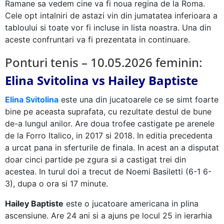
Ramane sa vedem cine va fi noua regina de la Roma.
Cele opt intalniri de astazi vin din jumatatea inferioara a
tabloului si toate vor fi incluse in lista noastra. Una din
aceste confruntari va fi prezentata in continuare.
Ponturi tenis – 10.05.2026 feminin:
Elina Svitolina vs Hailey Baptiste
Elina Svitolina
este una din jucatoarele ce se simt foarte
bine pe aceasta suprafata, cu rezultate destul de bune
de-a lungul anilor. Are doua trofee castigate pe arenele
de la Forro Italico, in 2017 si 2018. In editia precedenta
a urcat pana in sferturile de finala. In acest an a disputat
doar cinci partide pe zgura si a castigat trei din
acestea. In turul doi a trecut de Noemi Basiletti (6-1 6-
3), dupa o ora si 17 minute.
Hailey Baptiste
este o jucatoare americana in plina
ascensiune. Are 24 ani si a ajuns pe locul 25 in ierarhia