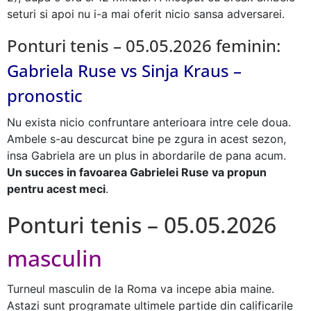
seturi si apoi nu i-a mai oferit nicio sansa adversarei.
Ponturi tenis – 05.05.2026 feminin:
Gabriela Ruse vs Sinja Kraus –
pronostic
Nu exista nicio confruntare anterioara intre cele doua.
Ambele s-au descurcat bine pe zgura in acest sezon,
insa Gabriela are un plus in abordarile de pana acum.
Un succes in favoarea Gabrielei Ruse va propun
pentru acest meci
.
Ponturi tenis – 05.05.2026
masculin
Turneul masculin de la Roma va incepe abia maine.
Astazi sunt programate ultimele partide din calificarile