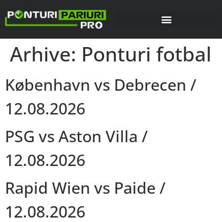
Arhive:
Ponturi fotbal
København vs Debrecen /
12.08.2026
PSG vs Aston Villa /
12.08.2026
Rapid Wien vs Paide /
12.08.2026