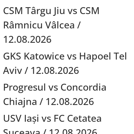
CSM Târgu Jiu vs CSM
Râmnicu Vâlcea /
12.08.2026
GKS Katowice vs Hapoel Tel
Aviv / 12.08.2026
Progresul vs Concordia
Chiajna / 12.08.2026
USV Iaşi vs FC Cetatea
Suceava / 12.08.2026