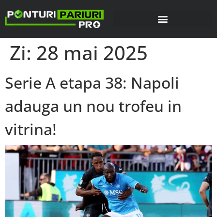
Zi:
28 mai 2025
Serie A etapa 38: Napoli
adauga un nou trofeu in
vitrina!