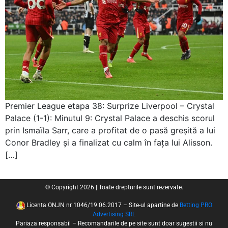
Premier League etapa 38: Surprize Liverpool – Crystal
Palace (1-1): Minutul 9: Crystal Palace a deschis scorul
prin Ismaïla Sarr, care a profitat de o pasă greșită a lui
Conor Bradley și a finalizat cu calm în fața lui Alisson.
[…]
© Copyright 2026 | Toate drepturile sunt rezervate.
Licenta ONJN nr 1046/19.06.2017 – Site-ul apartine de
Betting PRO
Advertising SRL
Pariaza responsabil – Recomandarile de pe site sunt doar sugestii si nu