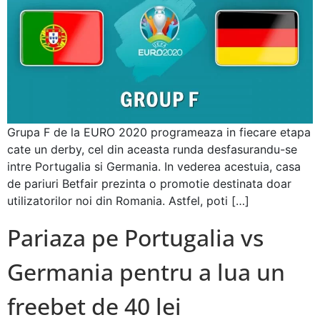
Grupa F de la EURO 2020 programeaza in fiecare etapa
cate un derby, cel din aceasta runda desfasurandu-se
intre Portugalia si Germania. In vederea acestuia, casa
de pariuri Betfair prezinta o promotie destinata doar
utilizatorilor noi din Romania. Astfel, poti […]
Pariaza pe Portugalia vs
Germania pentru a lua un
freebet de 40 lei