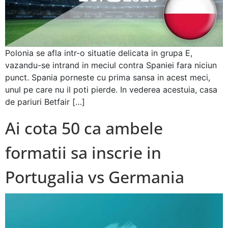
Polonia se afla intr-o situatie delicata in grupa E,
vazandu-se intrand in meciul contra Spaniei fara niciun
punct. Spania porneste cu prima sansa in acest meci,
unul pe care nu il poti pierde. In vederea acestuia, casa
de pariuri Betfair […]
Ai cota 50 ca ambele
formatii sa inscrie in
Portugalia vs Germania