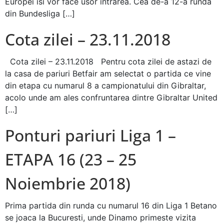
Europei isi vor face usor intrarea. Cea de-a 12-a runda
din Bundesliga […]
Cota zilei – 23.11.2018
Cota zilei – 23.11.2018 Pentru cota zilei de astazi de
la casa de pariuri Betfair am selectat o partida ce vine
din etapa cu numarul 8 a campionatului din Gibraltar,
acolo unde am ales confruntarea dintre Gibraltar United
[…]
Ponturi pariuri Liga 1 –
ETAPA 16 (23 – 25
Noiembrie 2018)
Prima partida din runda cu numarul 16 din Liga 1 Betano
se joaca la Bucuresti, unde Dinamo primeste vizita